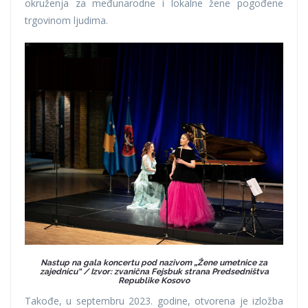
okruženja za međunarodne i lokalne žene pogođene
trgovinom ljudima.
Nastup na gala koncertu pod nazivom „Žene umetnice za
zajednicu“ / Izvor: zvanična Fejsbuk strana Predsedništva
Republike Kosovo
Takođe, u septembru 2023. godine, otvorena je izložba