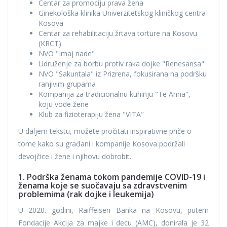
Centar za promociju prava žena
Ginekološka klinika Univerzitetskog kliničkog centra
Kosova
Centar za rehabilitaciju žrtava torture na Kosovu
(KRCT)
NVO "Imaj nade"
Udruženje za borbu protiv raka dojke "Renesansa"
NVO "Sakuntala" iz Prizrena, fokusirana na podršku
ranjivim grupama
Kompanija za tradicionalnu kuhinju "Te Anna",
koju vode žene
Klub za fizioterapiju žena "VITA"
U daljem tekstu, možete pročitati inspirativne priče o
tome kako su građani i kompanije Kosova podržali
devojčice i žene i njihovu dobrobit.
1. Podrška ženama tokom pandemije COVID-19 i
ženama koje se suočavaju sa zdravstvenim
problemima (rak dojke i leukemija)
U 2020. godini, Raiffeisen Banka na Kosovu, putem
Fondacije Akcija za majke i decu (AMC), donirala je 32