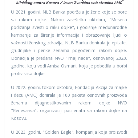
kliničkog centra Kosova / Izvor: Zvanična veb stranica AMC
U 2021. godini, NLB Banka podržala je žene koje se bore
sa rakom dojke. Nakon završetka oktobra, "Meseca
podizanja svesti o raku dojke", i godišnje međunarodne
kampanje za širenje informacija i obrazovanje ljudi o
važnosti ženskog zdravlja, NLB Banka donirala je epitafe,
grudnjake i perike ženama pogođenim rakom dojke.
Donacija je predana NVO "Imaj nade", osnovanoj 2020.
godine, koju vodi Arnisa Osmani, koja je pobedila u borbi
protiv raka dojke.
U 2022. godini, tokom oktobra, Fondacija Akcija za majke
i decu (AMC) donirala je 100 paketa osnovnih proizvoda
ženama dijagnostikovanim rakom dojke NVO
"Renesansa", organizaciji pacijenata sa rakom dojke na
Kosovu.
U 2023. godini, "Golden Eagle", kompanija koja proizvodi