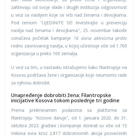
zahtevaju od svoje vlade i drugih institucija odgovornost
u vezi sa nasiljem koje se vrši nad ženama i devojkama.
Pod temom "UJEDINITE SE! Investirajte u prevenciju
nasilja nad ženama i devojkama", 25. novembar takođe
označava početak kampanje
16 dana aktivizma
protiv
rodno zasnovanog nasilja, u kojoj učestvuje više od 1.700
organizacija u preko 100 zemalja.
U vezi sa tim, u nastavku istražujemo kako filantropija na
Kosovu podržava žene i organizacije koje neumorno rade
za njihovu dobrobit.
Unapređenje dobrobiti žena: Filantropske
inicijative Kosova tokom poslednje tri godine
Prema preliminarnim podacima sa platforme za
filantropiju "Kosovo daruje", od 1. januara 2020. do 31.
oktobra 2023. građani i kompanije donirali su više od 15
miliona evra kroz 2.817 dobrotvornih akcija posvećenih