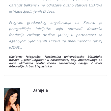
Catalyst Balkans i ne odražava nužno stavove USAID-a
ili Vlade Sjedinjenih Država.
Program građanskog angažovanja na Kosovu je
petogodišnja inicijativa koju sprovodi Kosovska
fondacija civilnog društva (KCSF) u partnerstvu sa
Agencijom Sjedinjenih Država za međunarodni razvoj
(USAID).
Naslovna fotografija: Nacionalna univerzitetska biblioteka
Kosova „Pjeter Bogdani“ u narandžastoj boji, obeležavanje 16
dana aktivizma protiv rodno zasnovanog nasilja / Izvor
fotografije: Arben Llapashtica
Danijela