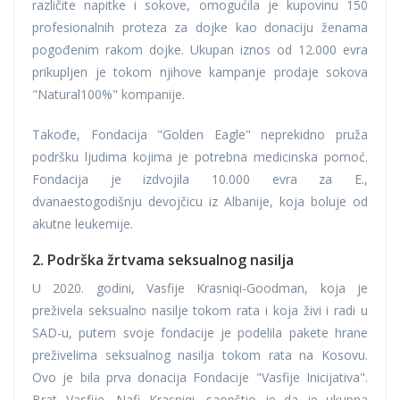
različite napitke i sokove, omogućila je kupovinu 150
profesionalnih proteza za dojke kao donaciju ženama
pogođenim rakom dojke. Ukupan iznos od 12.000 evra
prikupljen je tokom njihove kampanje prodaje sokova
"Natural100%" kompanije.
Takođe, Fondacija "Golden Eagle" neprekidno pruža
podršku ljudima kojima je potrebna medicinska pomoć.
Fondacija je izdvojila 10.000 evra za E.,
dvanaestogodišnju devojčicu iz Albanije, koja boluje od
akutne leukemije.
2. Podrška žrtvama seksualnog nasilja
U 2020. godini, Vasfije Krasniqi-Goodman, koja je
preživela seksualno nasilje tokom rata i koja živi i radi u
SAD-u, putem svoje fondacije je podelila pakete hrane
preživelima seksualnog nasilja tokom rata na Kosovu.
Ovo je bila prva donacija Fondacije "Vasfije Inicijativa".
Brat Vasfije, Nafi Krasniqi, saopštio je da je ukupna