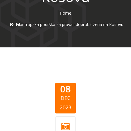
Home
Filantropska podrška za prava i dobrobit žena na Kosovu
08
DEC
2023