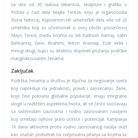
sa više od 30 radova slikarstva, skulpture i grafike u
Prištini u čast dela Majke Tereze, koju je organizovala
Elona Ndrecaj. Kupovinom tih umetničkih dela više od 20
umetnika koji su učestvovali u ovoj izložbi posvećenoj
Majci Terezi, među kojima su bili Kadrush Ramaj, Sabri
Behramaj, Genc Ibrahimi, Anton Krasniqi, Esat Vella i
mnogi drugi, kupci su direktno doprineli pružanju podrške
marginalizovanim ženama.
Zaključak
Podrška ženama u društvu je ključna za negovanje sveta
koji napreduje na jednakosti, pravdi i saosećanju. Žene,
koje čine polovinu globalne populacije, imaju integralne
uloge u različitim aspektima života, ali se često suočavaju
sa sistemskim izazovima i rodno zasnovanim nasiljem
koji ometaju njihovo puno učešće i potencijal. Kampanja
16 dana aktivizma protiv rodno zasnovanog nasilja služi
kao snažan podsetnik na sveprisutna pitanja sa kojima se