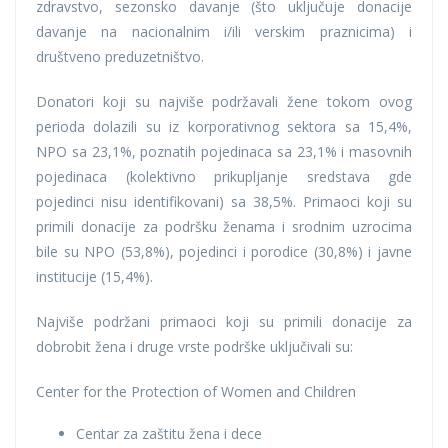
zdravstvo, sezonsko davanje (što uključuje donacije
davanje na nacionalnim i/ili verskim praznicima) i
društveno preduzetništvo.
Donatori koji su najviše podržavali žene tokom ovog
perioda dolazili su iz korporativnog sektora sa 15,4%,
NPO sa 23,1%, poznatih pojedinaca sa 23,1% i masovnih
pojedinaca (kolektivno prikupljanje sredstava gde
pojedinci nisu identifikovani) sa 38,5%. Primaoci koji su
primili donacije za podršku ženama i srodnim uzrocima
bile su NPO (53,8%), pojedinci i porodice (30,8%) i javne
institucije (15,4%).
Najviše podržani primaoci koji su primili donacije za
dobrobit žena i druge vrste podrške uključivali su:
Center for the Protection of Women and Children
Centar za zaštitu žena i dece