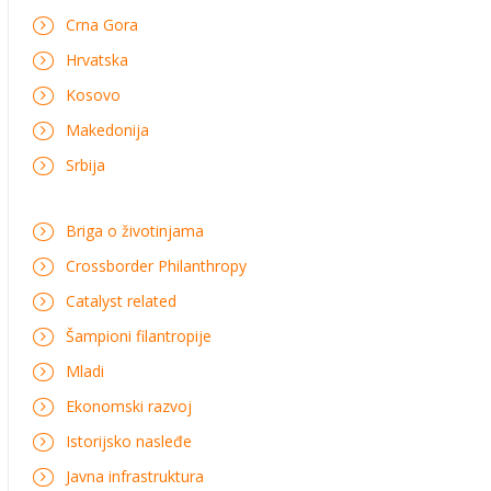
Crna Gora
Hrvatska
Kosovo
Makedonija
Srbija
Briga o životinjama
Crossborder Philanthropy
Catalyst related
Šampioni filantropije
Mladi
Ekonomski razvoj
Istorijsko nasleđe
Javna infrastruktura