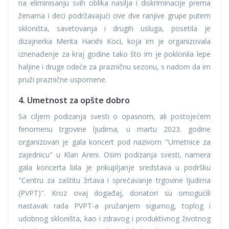
na eliminisanju svih oblika nasilja i diskriminacije prema
ženama i deci podržavajući ove dve ranjive grupe putem
skloništa, savetovanja i drugih usluga, posetila je
dizajnerka Merita Harxhi Koci, koja im je organizovala
iznenađenje za kraj godine tako što im je poklonila lepe
haljine i druge odeće za prazničnu sezonu, s nadom da im
pruži praznične uspomene.
4. Umetnost za opšte dobro
Sa ciljem podizanja svesti o opasnom, ali postojećem
fenomenu trgovine ljudima, u martu 2023. godine
organizovan je gala koncert pod nazivom "Umetnice za
zajednicu" u Klan Areni. Osim podizanja svesti, namera
gala koncerta bila je prikupljanje sredstava u podršku
"Centru za zaštitu žrtava i sprečavanje trgovine ljudima
(PVPT)". Kroz ovaj događaj, donatori su omogućili
nastavak rada PVPT-a pružanjem sigurnog, toplog i
udobnog skloništa, kao i zdravog i produktivnog životnog