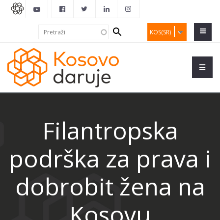
Search
Pretraži
KOS(SR)
form
Filantropska
podrška za prava i
dobrobit žena na
Kosovu