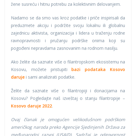
žene susreću i hitnu potrebu za kolektivnim delovanjem.
Nadamo se da smo vas kroz podatke i priče inspirisali da
preduzmete akciju i podržite svoju lokalnu ili globalnu
zajednicu aktivista, organizacija i lidera u traženju rodne
ravnopravnosti i pružanju podrške onima koji su
pogođeni nepravdama zasnovanim na rodnom nasilju.
Ako želite da saznate više o filantropskom ekosistemu na
Kosovu, možete pristupiti
bazi podataka Kosovo
daruje
i sami analizirati podatke.
Želite da saznate više o filantropiji i donacijama na
Kosovu? Pogledajte naš izveštaj o stanju filantropije –
Kosovo daruje 2022
.
Ovaj članak je omogućen velikodušnom podrškom
američkog naroda preko Agencije Sjedinjenih Država za
međunarodni razvoj (USAID). Sadržaj je odgovornost