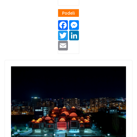
Podeli
Facebook
Messenger
Twitter
LinkedIn
Email
Listicle Thumb CE
Women
empowerement.p