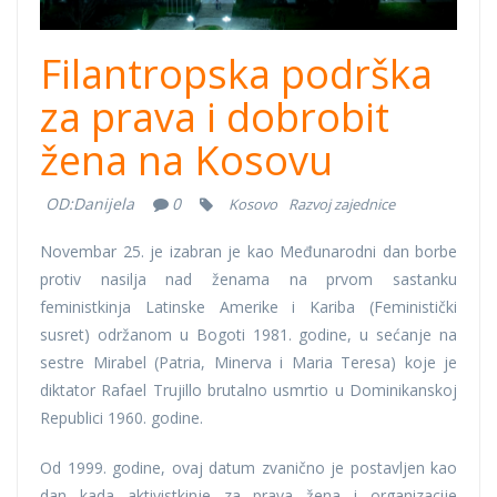
Filantropska podrška
za prava i dobrobit
žena na Kosovu
OD:
Danijela
0
Kosovo
Razvoj zajednice
Novembar 25. je izabran je kao Međunarodni dan borbe
protiv nasilja nad ženama na prvom sastanku
feministkinja Latinske Amerike i Kariba (Feministički
susret) održanom u Bogoti 1981. godine, u sećanje na
sestre Mirabel (Patria, Minerva i Maria Teresa) koje je
diktator Rafael Trujillo brutalno usmrtio u Dominikanskoj
Republici 1960. godine.
Od 1999. godine, ovaj datum zvanično je postavljen kao
dan kada aktivistkinje za prava žena i organizacije