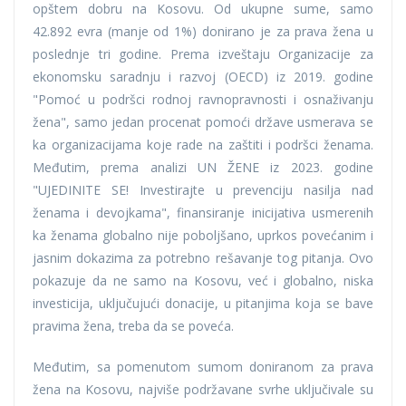
opštem dobru na Kosovu. Od ukupne sume, samo
42.892 evra (manje od 1%) donirano je za prava žena u
poslednje tri godine. Prema izveštaju Organizacije za
ekonomsku saradnju i razvoj (OECD) iz 2019. godine
"Pomoć u podršci rodnoj ravnopravnosti i osnaživanju
žena", samo jedan procenat pomoći države usmerava se
ka organizacijama koje rade na zaštiti i podršci ženama.
Međutim, prema analizi UN ŽENE iz 2023. godine
"UJEDINITE SE! Investirajte u prevenciju nasilja nad
ženama i devojkama", finansiranje inicijativa usmerenih
ka ženama globalno nije poboljšano, uprkos povećanim i
jasnim dokazima za potrebno rešavanje tog pitanja. Ovo
pokazuje da ne samo na Kosovu, već i globalno, niska
investicija, uključujući donacije, u pitanjima koja se bave
pravima žena, treba da se poveća.
Međutim, sa pomenutom sumom doniranom za prava
žena na Kosovu, najviše podržavane svrhe uključivale su