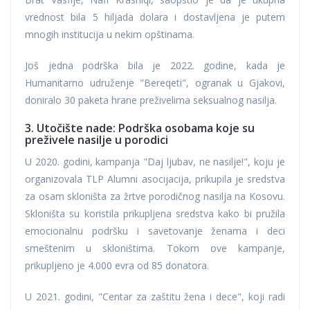
vrednost bila 5 hiljada dolara i dostavljena je putem
mnogih institucija u nekim opštinama.
Još jedna podrška bila je 2022. godine, kada je
Humanitarno udruženje "Bereqeti", ogranak u Gjakovi,
doniralo 30 paketa hrane preživelima seksualnog nasilja.
3. Utočište nade: Podrška osobama koje su
preživele nasilje u porodici
U 2020. godini, kampanja "Daj ljubav, ne nasilje!", koju je
organizovala TLP Alumni asocijacija, prikupila je sredstva
za osam skloništa za žrtve porodičnog nasilja na Kosovu.
Skloništa su koristila prikupljena sredstva kako bi pružila
emocionalnu podršku i savetovanje ženama i deci
smeštenim u skloništima. Tokom ove kampanje,
prikupljeno je 4.000 evra od 85 donatora.
U 2021. godini, "Centar za zaštitu žena i dece", koji radi