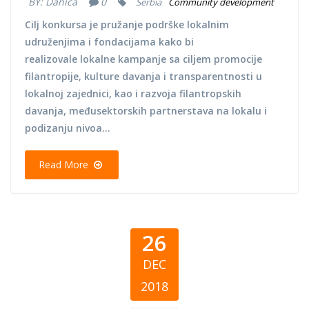
BY:
Danica
0
Serbia
Community development
Cilj konkursa je pružanje podrške lokalnim
udruženjima i fondacijama kako bi
realizovale lokalne kampanje sa ciljem promocije
filantropije, kulture davanja i transparentnosti u
lokalnoj zajednici, kao i razvoja filantropskih
davanja, međusektorskih partnerstava na lokalu i
podizanju nivoa...
Read More
26
DEC
2018