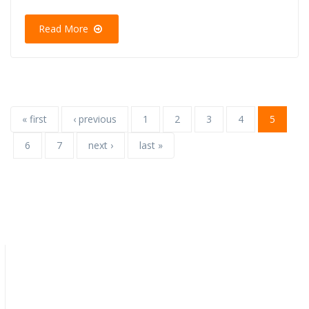
Read More
« first
‹ previous
1
2
3
4
5
6
7
next ›
last »