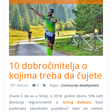
10 dobročinitelja o
kojima treba da čujete
BY:
Danica
0
Regija
Community development
Znate li da su u Srbiji, u 2018. godini skoro 15% svih
donacija registrovanih u
Giving Balkans
bazi
podataka obezbedili pojedinci? Iako mi volimo