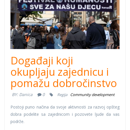
rijeka.jpg
Događaji koji
okupljaju zajednicu i
pomažu dobročinstvo
BY:
Danica
0
Regija
Community development
Postoji puno načina da svoje aktivnosti za razvoj opšteg
dobra podelite sa zajednicom i pozovete ljude da vas
podrže.