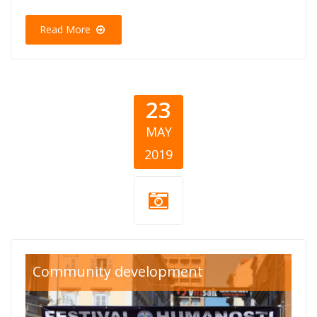
Read More
23
MAY
2019
festival sve za
Community development
nasu djecu