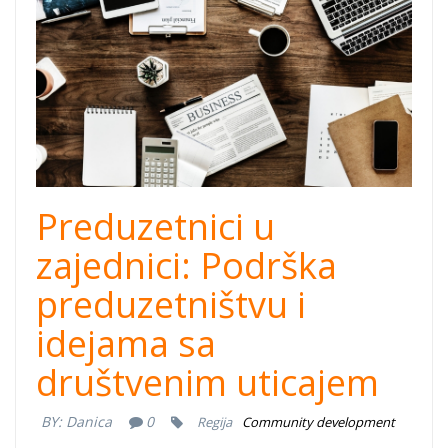
business.jpg
Preduzetnici u
zajednici: Podrška
preduzetništvu i
idejama sa
društvenim uticajem
BY:
Danica
0
Regija
Community development