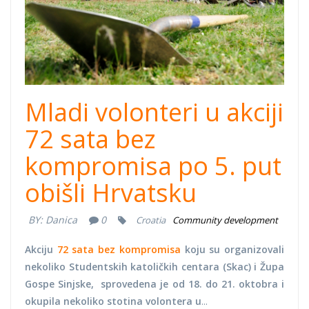
Mladi volonteri u akciji
72 sata bez
kompromisa po 5. put
obišli Hrvatsku
BY:
Danica
0
Croatia
Community development
Akciju
72 sata bez kompromisa
koju su organizovali
nekoliko
Studentskih katoličkih centara (Skac) i Župa
Gospe Sinjske,
sprovedena je od 18. do 21. oktobra i
okupila nekoliko stotina volontera u
...