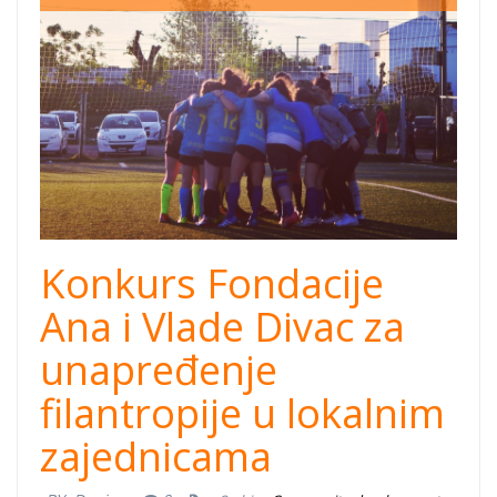
teamwork.jpg
Konkurs Fondacije
Ana i Vlade Divac za
unapređenje
filantropije u lokalnim
zajednicama