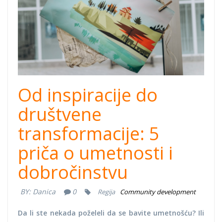
exhibition.jpg
Od inspiracije do
društvene
transformacije: 5
priča o umetnosti i
dobročinstvu
BY:
Danica
0
Regija
Community development
Da li ste nekada poželeli da se bavite umetnošću? Ili