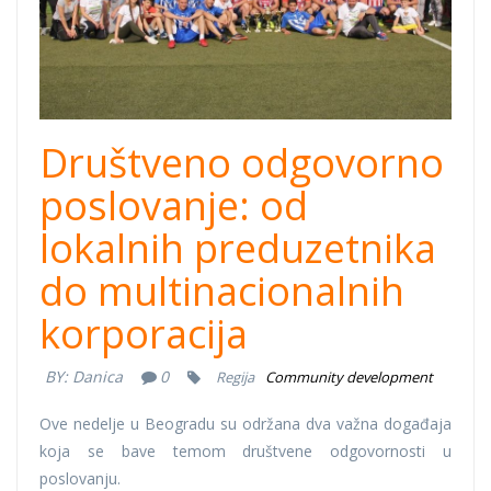
Društveno odgovorno
poslovanje: od
lokalnih preduzetnika
do multinacionalnih
korporacija
BY:
Danica
0
Regija
Community development
Ove nedelje u Beogradu su održana dva važna događaja
koja se bave temom društvene odgovornosti u
poslovanju.