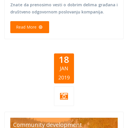
Znate da prenosimo vesti o dobrim delima građana i
društveno odgovornom poslovanju kompanija.
Read More
18
JAN
2019
mahir cover.jpg
Community development