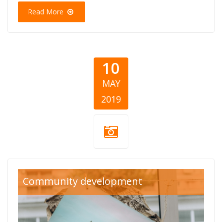
Read More
10
MAY
2019
aleksandar
Community development
ilievski