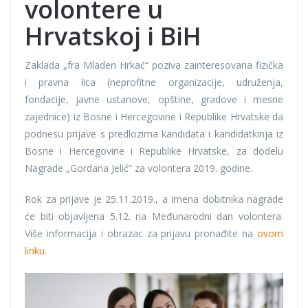
volontere u
Hrvatskoj i BiH
Zaklada „fra Mladen Hrkać“ poziva zainteresovana fizička
i pravna lica (neprofitne organizacije, udruženja,
fondacije, javne ustanove, opštine, gradove i mesne
zajednice) iz Bosne i Hercegovine i Republike Hrvatske da
podnesu prijave s predlozima kandidata i kandidatkinja iz
Bosne i Hercegovine i Republike Hrvatske, za dodelu
Nagrade „Gordana Jelić“ za volontera 2019. godine.
Rok za prijave je 25.11.2019., a imena dobitnika nagrade
će biti objavljena 5.12. na Međunarodni dan volontera.
Više informacija i obrazac za prijavu pronađite na
ovom
linku.