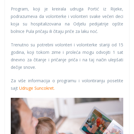
Program, koji je kreirala udruga Portić iz Rijeke,
podrazumeva da volonterke i volonteri svake večeri deci
koja su hospitalizovana na Odjelu pedijatrije opšte
bolnice Pula pričaju ili čitaju priče za laku noć.
Trenutno su potrebni volonteri i volonterke stariji od 15
godina, koji tokom zime i proleća mogu odvojiti 1 sat
dnevno za čitanje i pričanje priča i na taj način ulepšati
dečije snove.
Za više informacija o programu i volontiranju posetite
sajt
Udruge Suncokret.