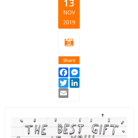
13
NOV
2019
Share
Facebook
Messenger
Twitter
LinkedIn
Email
volontiranje-
volonteri.jpg