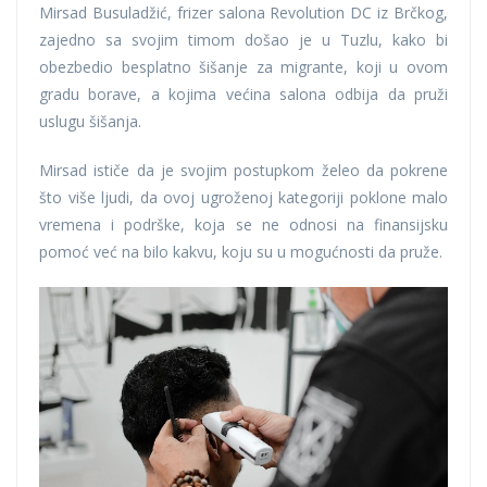
Mirsad Busuladžić, frizer salona Revolution DC iz Brčkog,
zajedno sa svojim timom došao je u Tuzlu, kako bi
obezbedio besplatno šišanje za migrante, koji u ovom
gradu borave, a kojima većina salona odbija da pruži
uslugu šišanja.
Mirsad ističe da je svojim postupkom želeo da pokrene
što više ljudi, da ovoj ugroženoj kategoriji poklone malo
vremena i podrške, koja se ne odnosi na finansijsku
pomoć već na bilo kakvu, koju su u mogućnosti da pruže.