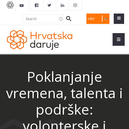
Search
Search
HRV
form
Poklanjanje
vremena, talenta i
podrške:
volonterske i