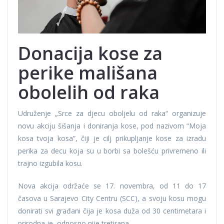
Donacija kose za
perike mališana
obolelih od raka
Udruženje „Srce za djecu oboljelu od raka“ organizuje
novu akciju šišanja i doniranja kose, pod nazivom “Moja
kosa tvoja kosa”, čiji je cilj prikupljanje kose za izradu
perika za decu koja su u borbi sa bolešću privremeno ili
trajno izgubila kosu.
Nova akcija održaće se 17. novembra, od 11 do 17
časova u Sarajevo City Centru (SCC), a svoju kosu mogu
donirati svi građani čija je kosa duža od 30 centimetara i
prirodna je, odnosno nije tretirana.