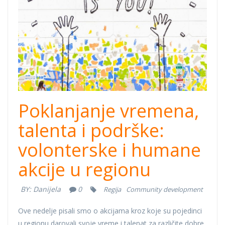
Poklanjanje vremena,
talenta i podrške:
volonterske i humane
akcije u regionu
BY:
Danijela
0
Regija
Community development
Ove nedelje pisali smo o akcijama kroz koje su pojedinci
u regionu darovali svoje vreme i talenat za različite dobre