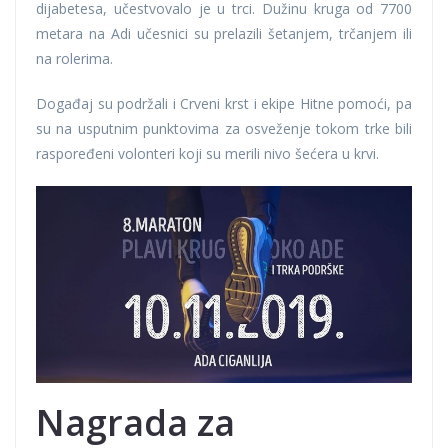
dijabetesa, učestvovalo je u trci. Dužinu kruga od 7700
metara na Adi učesnici su prelazili šetanjem, trčanjem ili
na rolerima.
Događaj su podržali i Crveni krst i ekipe Hitne pomoći, pa
su na usputnim punktovima za osveženje tokom trke bili
raspoređeni volonteri koji su merili nivo šećera u krvi.
Nagrada za