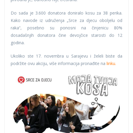
Do sada je 3.600 donatora doniralo kosu za 38 perika.
Kako navode iz udruženja „Srce za djecu oboljelu od
raka“, posebno su ponosni na činjenicu 80%
dosadašnjih donatora čine devojčice starosti do 12
godina.
Ukoliko ste 17. novembra u Sarajevu i želeli biste da
podržite ovu akciju, više informacija pronađite na
linku.