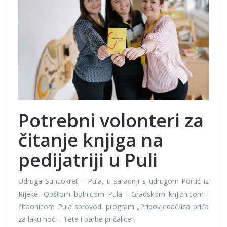
Potrebni volonteri za
čitanje knjiga na
pedijatriji u Puli
Udruga Suncokret – Pula, u saradnji s udrugom Portić iz
Rijeke, Opštom bolnicom Pula i Gradskom knjižnicom i
čitaonicom Pula sprovodi program „Pripovjedač/ica priča
za laku noć – Tete i barbe pričalice“.