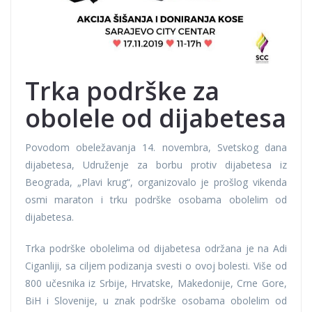
Trka podrške za
obolele od dijabetesa
Povodom obeležavanja 14. novembra, Svetskog dana
dijabetesa, Udruženje za borbu protiv dijabetesa iz
Beograda, „Plavi krug“, organizovalo je prošlog vikenda
osmi maraton i trku podrške osobama obolelim od
dijabetesa.
Trka podrške obolelima od dijabetesa održana je na Adi
Ciganliji, sa ciljem podizanja svesti o ovoj bolesti. Više od
800 učesnika iz Srbije, Hrvatske, Makedonije, Crne Gore,
BiH i Slovenije, u znak podrške osobama obolelim od