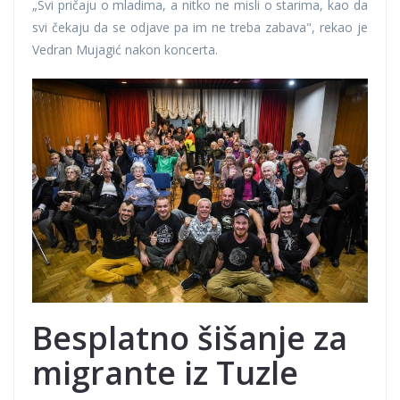
„Svi pričaju o mladima, a nitko ne misli o starima, kao da
svi čekaju da se odjave pa im ne treba zabava", rekao je
Vedran Mujagić nakon koncerta.
Besplatno šišanje za
migrante iz Tuzle