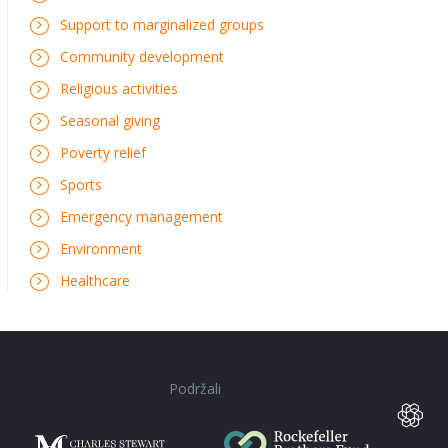
Support to marginalized groups
Community development
Religious activities
Seasonal giving
Poverty relief
Sports
Emergency management
Environment
Healthcare
Podržali