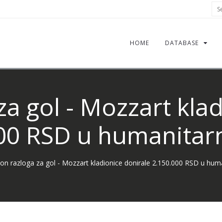
Sea
HOME
DATABASE
za gol - Mozzart kla
00 RSD u humanitar
ion razloga za gol - Mozzart kladionice donirale 2.150.000 RSD u hum