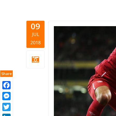
09
Serbia goa
JUL
2018.jpeg
2018
Share
Facebook
Messenger
Twitter