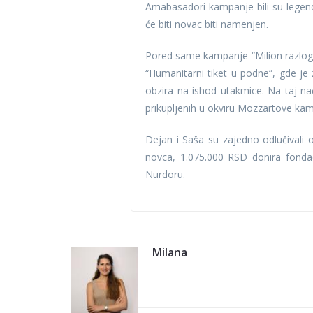
Amabasadori kampanje bili su legenda
će biti novac biti namenjen.
Pored same kampanje “Milion razloga 
“Humanitarni tiket u podne”, gde je
obzira na ishod utakmice. Na taj n
prikupljenih u okviru Mozzartove ka
Dejan i Saša su zajedno odlučivali 
novca, 1.075.000 RSD donira fondac
Nurdoru.
Milana