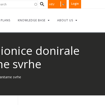
Search
rch
Login
HRV
form
PLANS
KNOWLEDGE BASE
ABOUT US
dionice donirale
ne svrhe
anitarne svrhe