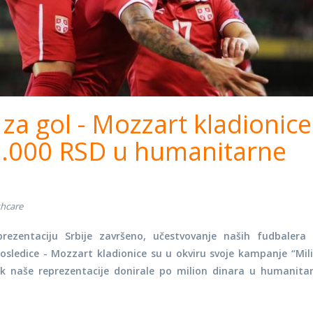
 za gol - Mozzart kladionice
0.000 RSD u humanitarne
thcare
prezentaciju Srbije završeno, učestvovanje naših fudbalera
osledice - Mozzart kladionice su u okviru svoje kampanje “Mil
k naše reprezentacije donirale po milion dinara u humanita