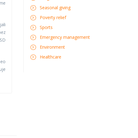
ome
Seasonal giving
Poverty relief
ali
Sports
bez
Emergency management
RSD
Environment
Healthcare
deo
uje