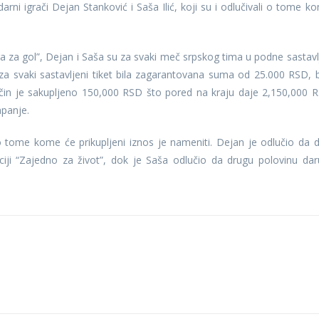
rni igrači Dejan Stanković i Saša Ilić, koji su i odlučivali o tome k
za gol”, Dejan i Saša su za svaki meč srpskog tima u podne sastavlj
 za svaki sastavljeni tiket bila zagarantovana suma od 25.000 RSD, 
ačin je sakupljeno 150,000 RSD što pored na kraju daje 2,150,000 
mpanje.
o tome kome će prikupljeni iznos je nameniti. Dejan je odlučio da 
iji “Zajedno za život”, dok je Saša odlučio da drugu polovinu dar