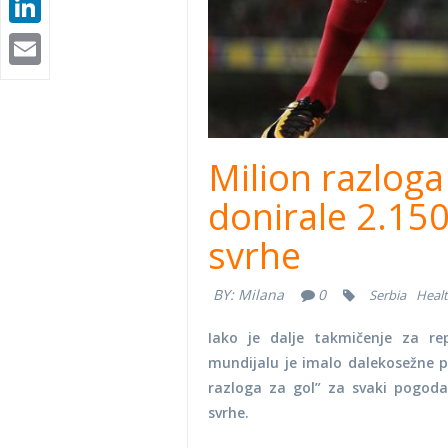
LinkedIn
Email
Milion razloga
donirale 2.15
svrhe
BY:
Milana
0
Serbia
Heal
Iako je dalje takmičenje za re
mundijalu je imalo dalekosežne p
razloga za gol” za svaki pogoda
svrhe.