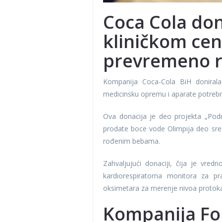
Coca Cola don
kliničkom cen
prevremeno 
Kompanija Coca-Cola BiH donirala j
medicinsku opremu i aparate potreb
Ova donacija je deo projekta „Pod
prodate boce vode Olimpija deo sre
rođenim bebama.
Zahvaljujući donaciji, čija je vre
kardiorespiratorna monitora za p
oksimetara za merenje nivoa protoka
Kompanija Fo