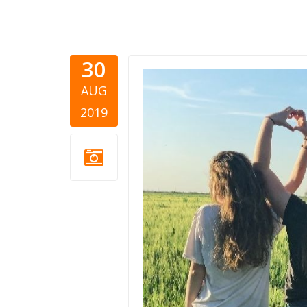
30
csr-commu
AUG
2019