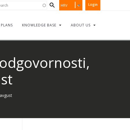
Search
rch
Login
HRV
form
PLANS
KNOWLEDGE BASE
ABOUT US
 odgovornosti,
st
 avgust