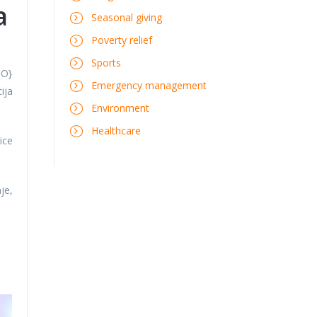
a
Seasonal giving
Poverty relief
Sports
NO}
Emergency management
ija
Environment
Healthcare
ice
je,