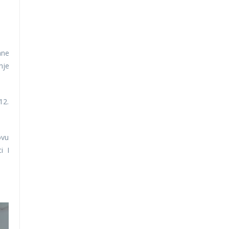
ane
nje
12.
ovu
i I