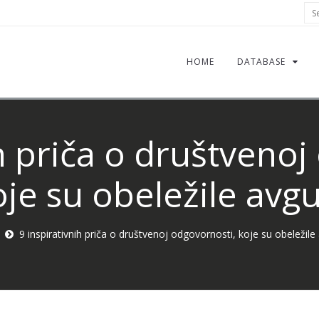
Sea
HOME
DATABASE
ih priča o društvenoj
oje su obeležile avgu
9 inspirativnih priča o društvenoj odgovornosti, koje su obeležile