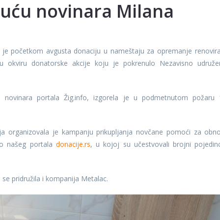
kuću novinara Milana
 je početkom avgusta donaciju u nameštaju za opremanje renovir
 u okviru donatorske akcije koju je pokrenulo Nezavisno udruže
, novinara portala Žig.info, izgorela je u podmetnutom požaru 
ija organizovala je kampanju prikupljanja novčane pomoći za obn
ko našeg portala
donacije.rs
, u kojoj su učestvovali brojni pojedinc
se pridružila i kompanija Metalac.