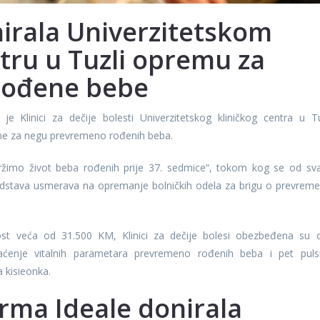
irala Univerzitetskom
tru u Tuzli opremu za
rođene bebe
e Klinici za dečije bolesti Univerzitetskog kliničkog centra u Tu
ne za negu prevremeno rođenih beba.
ržimo život beba rođenih prije 37. sedmice“, tokom kog se od sv
dstava usmerava na opremanje bolničkih odela za brigu o prevrem
dnost veća od 31.500 KM, Klinici za dečije bolesi obezbeđena su 
raćenje vitalnih parametara prevremeno rođenih beba i pet puls
 kisieonka.
rma Ideale donirala