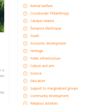
Animal welfare
Crossborder Philanthropy
Catalyst related
Šampioni filantropije
Youth
Economic development
Heritage
Public infrastructure
Culture and arts
a u
Science
jem
Education
Support to marginalized groups
ktu
Community development
Religious activities