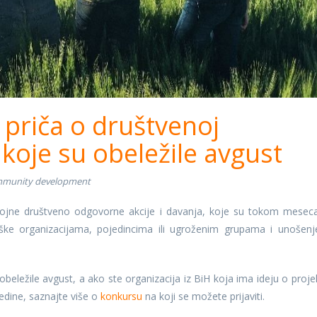
h priča o društvenoj
koje su obeležile avgust
munity development
brojne društveno odgovorne akcije i davanja, koje su tokom mesec
ške organizacijama, pojedincima ili ugroženim grupama i unošen
obeležile avgust, a ako ste organizacija iz BiH koja ima ideju o proje
edine, saznajte više o
konkursu
na koji se možete prijaviti.