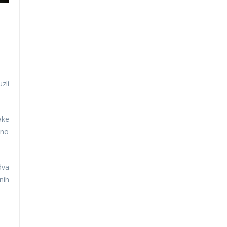
zli
ake
eno
dva
nih