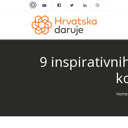
9 inspirativn
k
Home