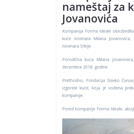
nameštaj za 
Jovanovića
Kompanija Forma Ideale obezbedila
kuće novinara Milana Jovanovića,
novinara Srbije.
Porodična kuća Milana Jovanovića
decembra 2018. godine.
Prethodno, Fondacija Slavko Ćuruv
izgorele kuće, koja je vođena pre
kompanije.
Pored kompanije Forma Ideale, akciji 