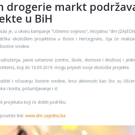
 drogerie markt podržav
ekte u BiH
la je, u okviru kampanje “Učinimo svijesno”, inicijativu “dm {ZAJED
 podrška ekološkim projektima u Bosni i Hercegovini, čija će realizac
 životne sredine.
udruženja, javne ustanove (centre, škole, domove i društva) i jedin
ntitete), koji do 16.09.2019. mogu prijaviti svoje ekološke projekte.
štiti i očuvanju životne sredine, kroz aktivnosti kao što su čišćen
ka i korita, pošumljavanje i sl.
 projekata koji će dobiti podršku.
posetite link:
www.dm-zajedno.ba
.