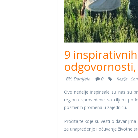
9 inspirativni
odgovornosti, 
BY:
Danijela
0
Regija
Com
Ove nedelje inspirisale su nas su 
regionu sprovedene sa ciljem podr
pozitivnih promena u zajednicu.
Pročitajte koje su vesti o davanjima 
za unapređenje i očuvanje životne sr