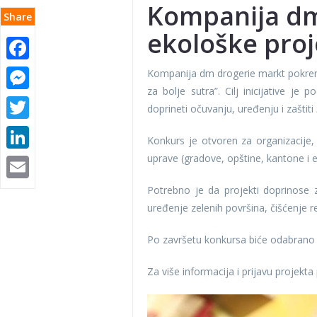
Kompanija dm
Share
ekološke proj
Facebook
Messenger
Kompanija dm drogerie markt pokrenu
za bolje sutra”. Cilj inicijative je
Twitter
doprineti očuvanju, uređenju i zaštiti
LinkedIn
Konkurs je otvoren za organizacije, 
uprave (gradove, opštine, kantone i e
Email
Potrebno je da projekti doprinose za
uređenje zelenih površina, čišćenje re
Po završetu konkursa biće odabrano 6
Za više informacija i prijavu projekta 