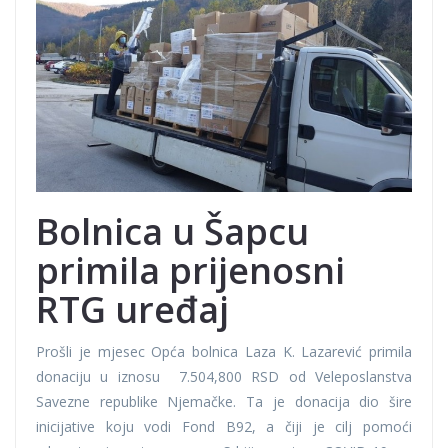
Bolnica u Šapcu
primila prijenosni
RTG uređaj
Prošli je mjesec Opća bolnica Laza K. Lazarević primila
donaciju u iznosu 7.504,800 RSD od Veleposlanstva
Savezne republike Njemačke. Ta je donacija dio šire
inicijative koju vodi Fond B92, a čiji je cilj pomoći