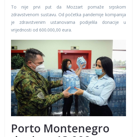
To nije prvi put da Mozzart pomaže srpskom
zdravstvenom sustavu. Od početka pandemije kompanija
je zdravstvenim ustanovama podijelila donacije u
vrijednosti od 600.000,00 eura.
Porto Montenegro