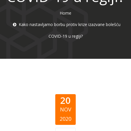
Home
Kako nastavljamo borbu protiv krize izazvane bolešću
COVID-19 u regiji?
20
NOV
2020