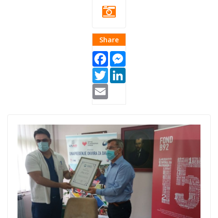
Share
Facebook
Messenger
Twitter
LinkedIn
Email
bolnica-covid-
donacija.jpg