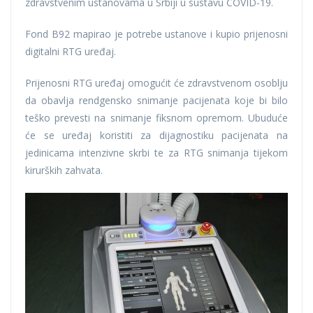
zdravstvenim ustanovama u Srbiji u sustavu COVID-19.
Fond B92 mapirao je potrebe ustanove i kupio prijenosni
digitalni RTG uređaj.
Prijenosni RTG uređaj omogućit će zdravstvenom osoblju
da obavlja rendgensko snimanje pacijenata koje bi bilo
teško prevesti na snimanje fiksnom opremom. Ubuduće
će se uređaj koristiti za dijagnostiku pacijenata na
jedinicama intenzivne skrbi te za RTG snimanja tijekom
kirurških zahvata.