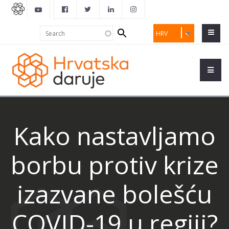
Search
Search
HRV
form
Kako nastavljamo
borbu protiv krize
izazvane bolešću
COVID-19 u regiji?