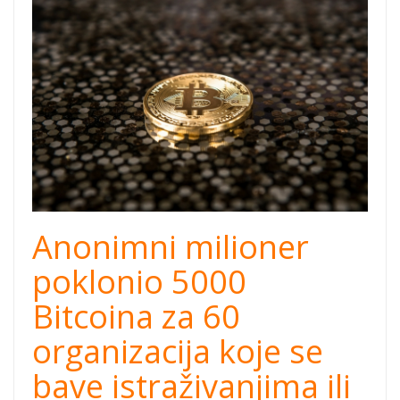
Anonimni milioner
poklonio 5000
Bitcoina za 60
organizacija koje se
bave istraživanjima ili