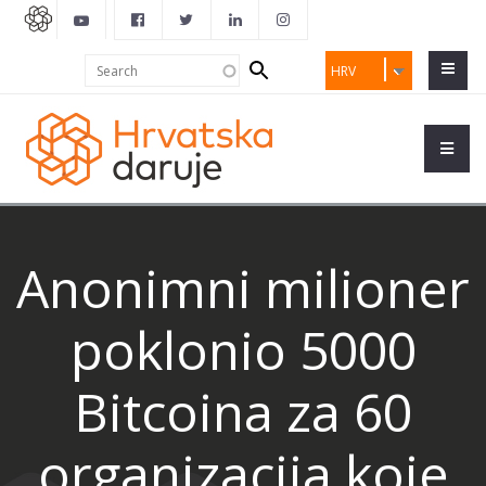
Search
Search
HRV
form
Anonimni milioner
poklonio 5000
Bitcoina za 60
organizacija koje