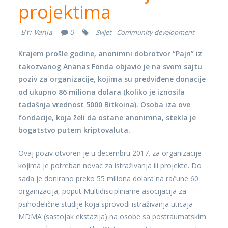
projektima
BY:
Vanja
0
Svijet
Community development
Krajem prošle godine, anonimni dobrotvor “Pajn” iz
takozvanog Ananas Fonda objavio je na svom sajtu
poziv za organizacije, kojima su predviđene donacije
od ukupno 86 miliona dolara (koliko je iznosila
tadašnja vrednost 5000 Bitkoina). Osoba iza ove
fondacije, koja želi da ostane anonimna, stekla je
bogatstvo putem kriptovaluta.
Ovaj poziv otvoren je u decembru 2017. za organizacije
kojima je potreban novac za istraživanja ili projekte. Do
sada je donirano preko 55 miliona dolara na račune 60
organizacija, poput Multidisciplinarne asocijacija za
psihodelične studije koja sprovodi istraživanja uticaja
MDMA (sastojak ekstazija) na osobe sa postraumatskim