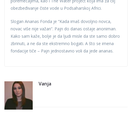
poremećajima, kao i The Water project koja ima za cilj
obezbeđivanje čiste vode u Podsaharskoj Africi.
Slogan Ananas Fonda je “Kada imaš dovoljno novca,
novac više nije važan”. Pajn do danas ostaje anoniman.
Kako sam kaže, bolje je da ljudi misle da ste samo dobro
zbrinuti, a ne da ste ekstremno bogati. A što se imena
fondacije tiče – Pajn jednostavno voli da jede ananas.
Vanja