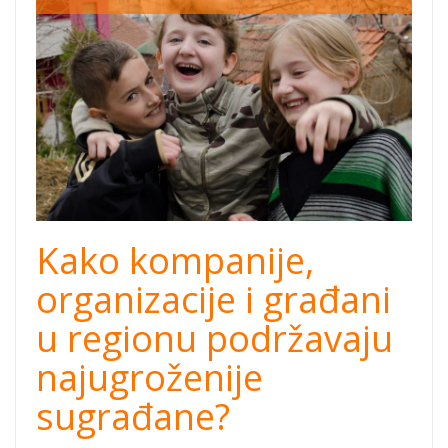
ugrozeni-
listicle.jpg
Kako kompanije,
organizacije i građani
u regionu podržavaju
najugroženije
sugrađane?