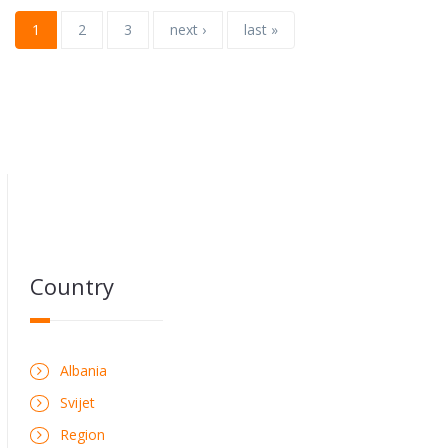
1
2
3
next ›
last »
Country
Albania
Svijet
Region