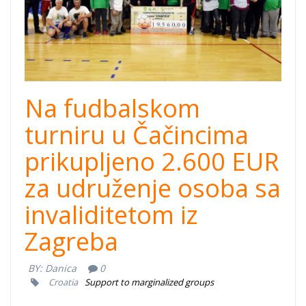
Na fudbalskom
turniru u Čačincima
prikupljeno 2.600 EUR
za udruženje osoba sa
invaliditetom iz
Zagreba
BY:
Danica
0
Croatia
Support to marginalized groups