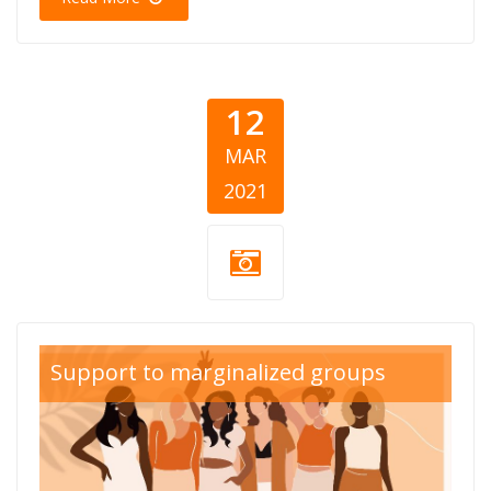
12
MAR
2021
žene-8-mart.jpg
Support to marginalized groups