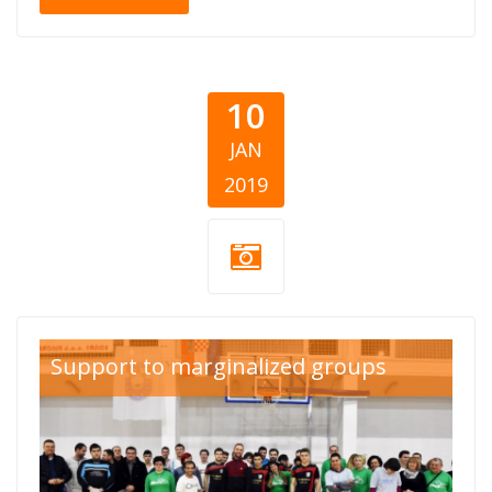
10
JAN
2019
charity football
Support to marginalized groups
tournamet
cacinci.jpg