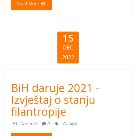
Read More
15
DEC
2022
BiH daruje 2021
BiH daruje 2021 -
- Izvještaj o
Izvještaj o stanju
filantropije
stanju
BY:
Danijela
0
Catalyst
filantropije