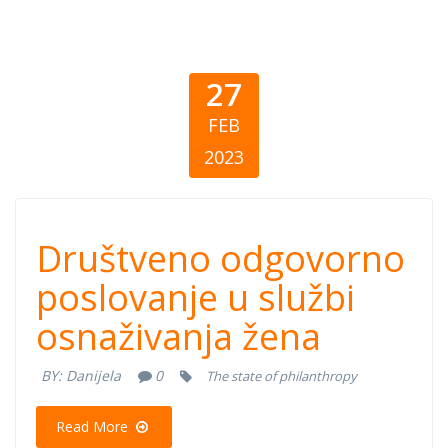
27
FEB
2023
Društveno
Društveno odgovorno
odgovorno
poslovanje u službi
osnaživanja žena
poslovanje u
BY:
Danijela
0
The state of philanthropy
službi
Read More