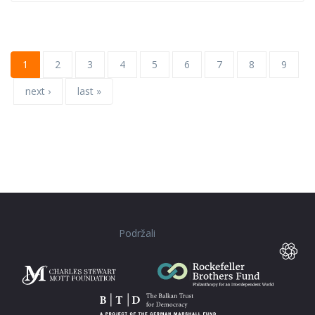
1
2
3
4
5
6
7
8
9
next ›
last »
Podržali