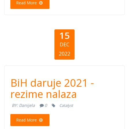
Read More
15
DEC
2022
BiH daruje 2021
BiH daruje 2021 -
- rezime nalaza
rezime nalaza
BY:
Danijela
0
Catalyst
Read More