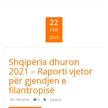
osnaživanja
žena
22
FEB
2023
Shqipëria
Shqipëria dhuron
dhuron 2021 –
2021 – Raporti vjetor
për gjendjen e
Raporti vjetor
filantropisë
për gjendjen e
BY:
Danijela
0
Catalyst