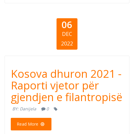
06
DEC
2022
Kosova dhuron
Kosova dhuron 2021 -
2021 - Raporti
Raporti vjetor për
gjendjen e filantropisë
vjetor për
BY:
Danijela
0
gjendjen e
Read More
filantropisë