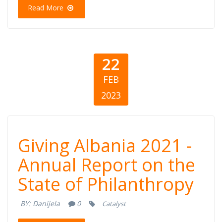
filantropisë
Read More
22
FEB
2023
Giving Albania
Giving Albania 2021 -
2021 - Annual
Annual Report on the
State of Philanthropy
Report on the
BY:
Danijela
0
Catalyst
State of