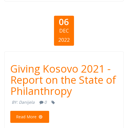
Philanthropy
06
DEC
2022
Giving Kosovo
Giving Kosovo 2021 -
2021 - Report on
Report on the State of
Philanthropy
the State of
BY:
Danijela
0
Philanthropy
Read More