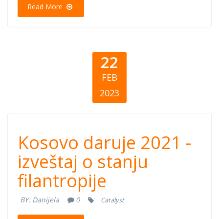
Read More
Philanthropy
22
FEB
2023
Kosovo daruje
Kosovo daruje 2021 -
2021 - Izveštaj o
izveštaj o stanju
filantropije
stanju
BY:
Danijela
0
Catalyst
filantropije