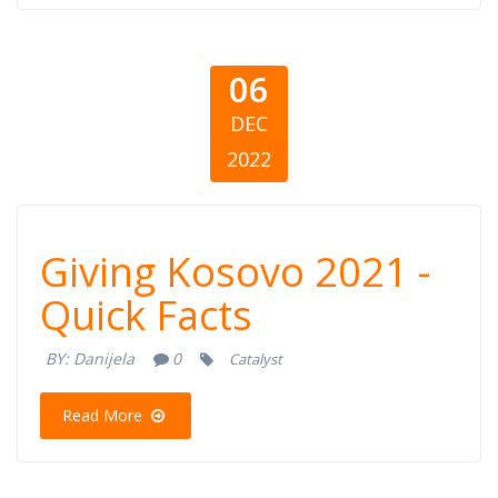
06
DEC
2022
Giving Kosovo
Giving Kosovo 2021 -
2021 -Quick
Quick Facts
Facts
BY:
Danijela
0
Catalyst
Read More