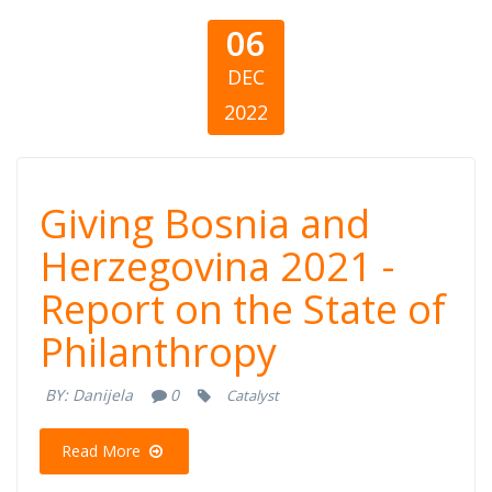
06
DEC
2022
Giving Bosnia
Giving Bosnia and
and
Herzegovina 2021 -
Report on the State of
Herzegovina
Philanthropy
2021 - Report on
BY:
Danijela
0
Catalyst
the State of
Read More