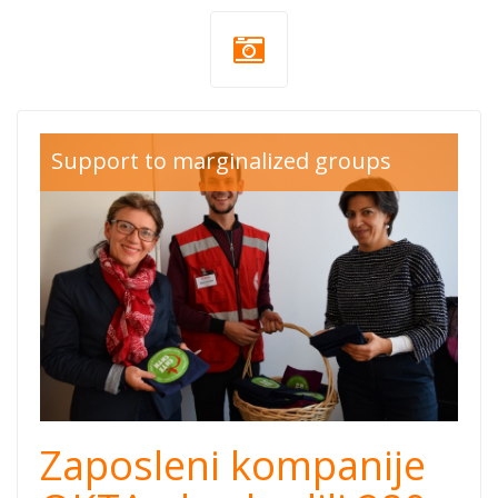
okta red
Support to marginalized groups
cross.jpg
Zaposleni kompanije