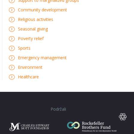
Support to marginalized groups
Community development
Religious activities
Seasonal giving
Poverty relief
Sports
Emergency management
Environment
Healthcare
Podržali