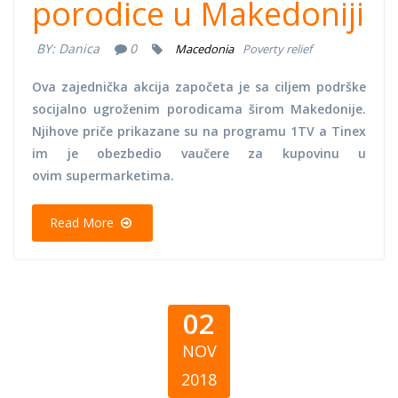
porodice u Makedoniji
BY:
Danica
0
Macedonia
Poverty relief
Ova zajednička akcija započeta je sa ciljem podrške
socijalno ugroženim porodicama širom Makedonije.
Njihove priče prikazane su na programu 1TV a Tinex
im je obezbedio vaučere za kupovinu u
ovim supermarketima.
Read More
02
NOV
2018