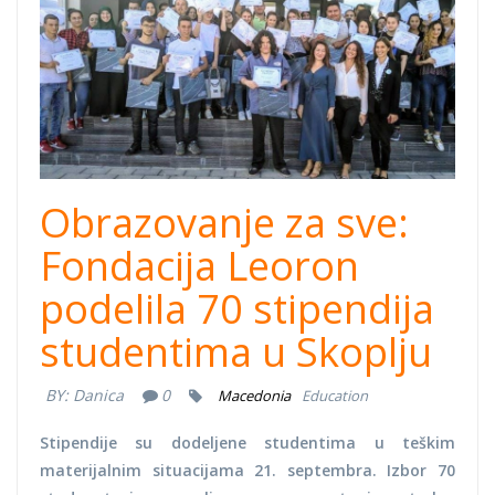
Obrazovanje za sve:
Fondacija Leoron
podelila 70 stipendija
studentima u Skoplju
BY:
Danica
0
Macedonia
Education
Stipendije su dodeljene studentima u teškim
materijalnim situacijama 21. septembra. Izbor 70