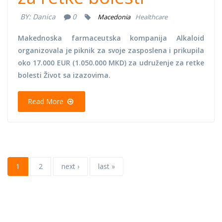
BY:
Danica
0
Macedonia
Healthcare
Makednoska farmaceutska kompanija Alkaloid
organizovala je piknik za svoje zasposlena i prikupila
oko 17.000 EUR (1.050.000 MKD) za udruženje za retke
bolesti Život sa izazovima.
Read More
1
2
next ›
last »