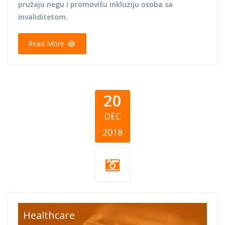
pružaju negu i promovišu inkluziju osoba sa
invaliditetom.
Read More
20
DEC
2018
chocolate.jpg
Healthcare