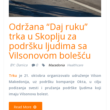
Održana “Daj ruku”
trka u Skoplju za
podršku ljudima sa
Vilsonovom bolešću
BY:
Danica
0
Macedonia
Healthcare
Trku
je 21. oktobra organizovalo udruženje Vilson
Makedonija, uz podršku kompanije Okta, u cilju
podizanja svesti i pružanja podrške ljudima koji
imaju Vilsonovu bolest.
Read More