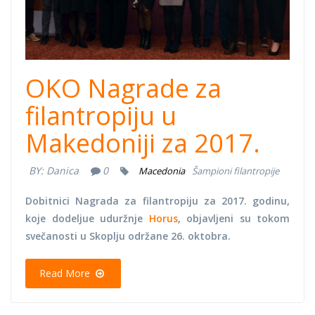
OKO Nagrade za
filantropiju u
Makedoniji za 2017.
BY:
Danica
0
Macedonia
Šampioni filantropije
Dobitnici Nagrada za filantropiju za 2017. godinu,
koje dodeljue uduržnje
Horus
, objavljeni su tokom
svečanosti u Skoplju održane 26. oktobra.
Read More