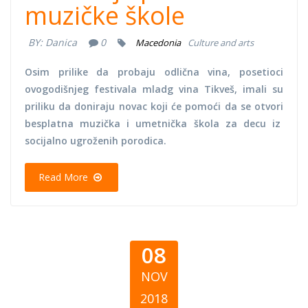
muzičke škole
BY:
Danica
0
Macedonia
Culture and arts
Osim prilike da probaju odlična vina, posetioci
ovogodišnjeg festivala mladg vina Tikveš, imali su
priliku da doniraju novac koji će pomoći da se otvori
besplatna muzička i umetnička škola za decu iz
socijalno ugroženih porodica.
Read More
08
NOV
2018