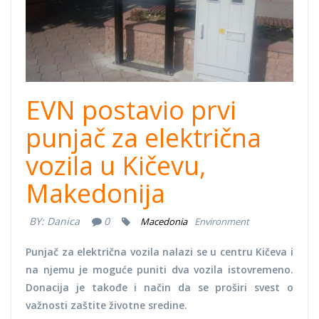
EVN postavio prvi
punjač za električna
vozila u Kičevu,
Makedonija
BY:
Danica
0
Macedonia
Environment
Punjač za električna vozila nalazi se u centru Kičeva i
na njemu je moguće puniti dva vozila istovremeno.
Donacija je takođe i način da se proširi svest o
važnosti zaštite životne sredine.