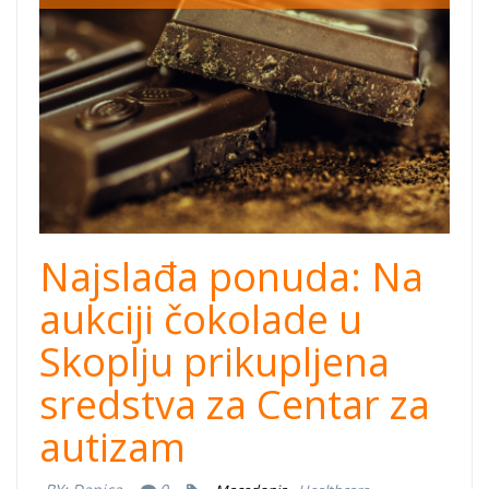
Najslađa ponuda: Na
aukciji čokolade u
Skoplju prikupljena
sredstva za Centar za
autizam