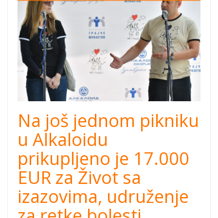
picnic.jpg
Na još jednom pikniku
u Alkaloidu
prikupljeno je 17.000
EUR za Život sa
izazovima, udruženje
za retke bolesti