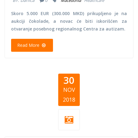
BY:
Danica
0
Macedonia
Healthcare
Skoro 5.000 EUR (300.000 MKD) prikupljeno je na
aukciji čokolade, a novac će biti iskorišćen za
otvaranje posebnog regionalnog Centra za autizam.
Read More
30
NOV
2018