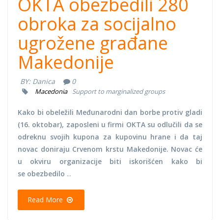
OKTA obezbedili 280
obroka za socijalno
ugrožene građane
Makedonije
BY:
Danica
0
Macedonia
Support to marginalized groups
Kako bi obeležili Međunarodni dan borbe protiv gladi
(16. oktobar), zaposleni u firmi OKTA su odlučili da se
odreknu svojih kupona za kupovinu hrane i da taj
novac doniraju Crvenom krstu Makedonije. Novac će
u okviru organizacije biti iskorišćen kako bi
se obezbedilo
...
Read More