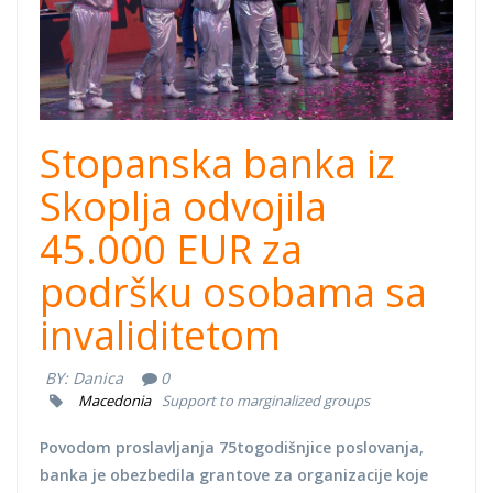
Stopanska banka iz
Skoplja odvojila
45.000 EUR za
podršku osobama sa
invaliditetom
BY:
Danica
0
Macedonia
Support to marginalized groups
Povodom proslavljanja 75togodišnjice poslovanja,
banka je obezbedila grantove za organizacije koje