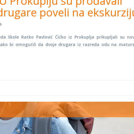
: U Prokuplju su prodavali
drugare poveli na ekskurzij
h
eda škole Ratko Pavlović Ćićko iz Prokuplja prikupljali su no
kako bi omogućili da dvoje drugara iz razreda odu na matur
ips%20for%20Studen