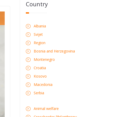
Country
Albania
Svijet
Region
Bosnia and Herzegovina
Montenegro
Croatia
Kosovo
Macedonia
Serbia
Animal welfare
Crossborder Philanthropy