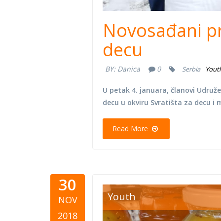
Novosađani pr
decu
BY:
Danica
0
Serbia
Yout
U petak 4. januara, članovi Udruže
decu u okviru Svratišta za decu i 
Read More
30
jars.jpg
Youth
NOV
2018