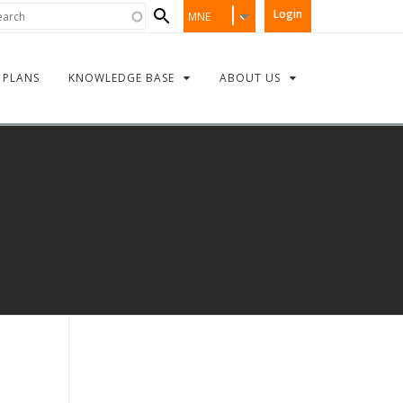
Search
rch
Login
MNE
form
PLANS
KNOWLEDGE BASE
ABOUT US