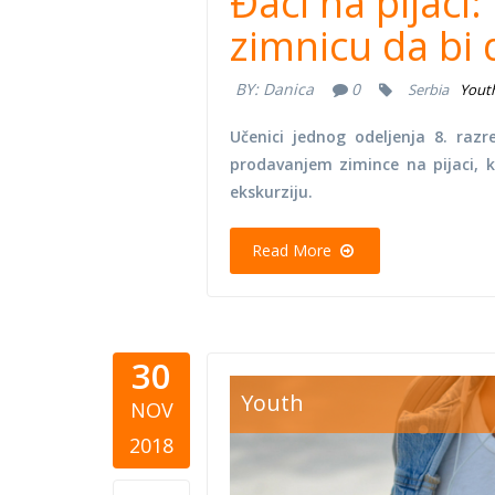
Đaci na pijaci
zimnicu da bi 
BY:
Danica
0
Serbia
Yout
Učenici jednog odeljenja 8. razr
prodavanjem zimince na pijaci, 
ekskurziju.
Read More
30
Scholarsh
Youth
NOV
2018