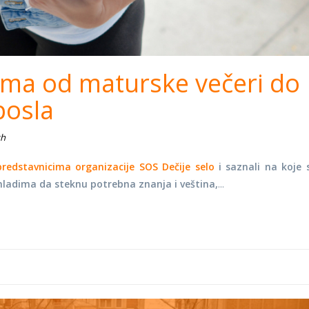
ma od maturske večeri do
posla
th
predstavnicima organizacije SOS Dečije selo
i saznali na koje 
ladima da steknu potrebna znanja i veština,
...