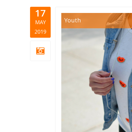
17
Scholarshi
Youth
MAY
2019