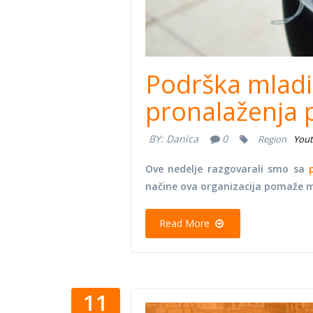
Podrška mladi
pronalaženja 
BY:
Danica
0
Region
You
Ove nedelje razgovarali smo sa
načine ova organizacija pomaže m
Read More
11