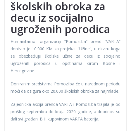
školskih obroka za
decu iz socijalno
ugroženih porodica
Humanitarnoj organizaciji “Pomozi.ba” brend “VARTA”
donirao je 10.000 KM za projekat “Užine”, u okviru koga
se obezbeđuju školske užine za decu iz socijalno
ugroženih porodica u opštinama širom Bosne i
Hercegovine.
Doniranim sredstvima Pomozi.ba će u narednom periodu
moći da osigura oko 20.000 školskih obroka za najmlađe.
Zajednička akcija brenda VARTA i Pomozi.ba trajala je od
prošlog septembra do kraja 2020. godine, a doprinos su
dali svi građani BiH kupovinom VARTA baterija.