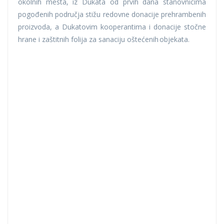
okolnih mesta, iz Dukata od prvih dana stanovnicima
pogođenih područja stižu redovne donacije prehrambenih
proizvoda, a Dukatovim kooperantima i donacije stočne
hrane i zaštitnih folija za sanaciju oštećenih objekata.