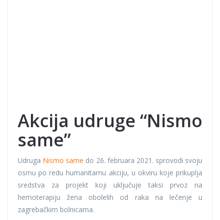
Akcija udruge “Nismo
same”
Udruga
Nismo same
do 26. februara 2021. sprovodi svoju
osmu po redu humanitarnu akciju, u okviru koje prikuplja
sredstva za projekt koji uključuje taksi prvoz na
hemoterapiju žena obolelih od raka na lečenje u
zagrebačkim bolnicama.