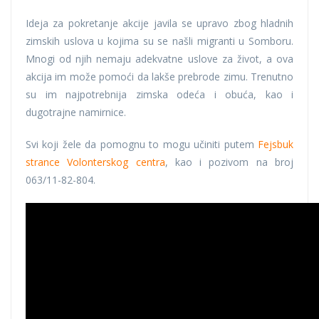
Ideja za pokretanje akcije javila se upravo zbog hladnih
zimskih uslova u kojima su se našli migranti u Somboru.
Mnogi od njih nemaju adekvatne uslove za život, a ova
akcija im može pomoći da lakše prebrode zimu. Trenutno
su im najpotrebnija zimska odeća i obuća, kao i
dugotrajne namirnice.
Svi koji žele da pomognu to mogu učiniti putem
Fejsbuk
strance Volonterskog centra
, kao i pozivom na broj
063/11-82-804.