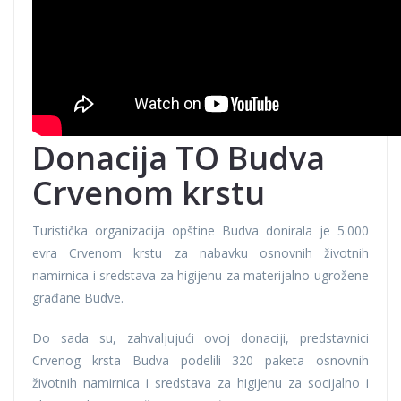
Donacija TO Budva
Crvenom krstu
Turistička organizacija opštine Budva donirala je 5.000
evra Crvenom krstu za nabavku osnovnih životnih
namirnica i sredstava za higijenu za materijalno ugrožene
građane Budve.
Do sada su, zahvaljujući ovoj donaciji, predstavnici
Crvenog krsta Budva podelili 320 paketa osnovnih
životnih namirnica i sredstava za higijenu za socijalno i