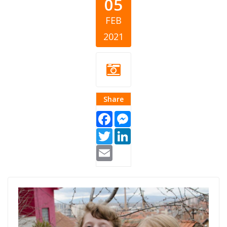
05
FEB
2021
Share
Facebook
Messenger
Twitter
LinkedIn
Email
pomoc-
ugrozeni-