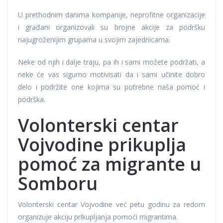
U prethodnim danima kompanije, neprofitne organizacije
i građani organizovali su brojne akcije za podršku
najugroženijim grupama u svojim zajednicama.
Neke od njih i dalje traju, pa ih i sami možete podržati, a
neke će vas sigurno motivisati da i sami učinite dobro
delo i podržite one kojima su potrebne naša pomoć i
podrška.
Volonterski centar
Vojvodine prikuplja
pomoć za migrante u
Somboru
Volonterski centar Vojvodine već petu godinu za redom
organizuje akciju prikupljanja pomoći migrantima.