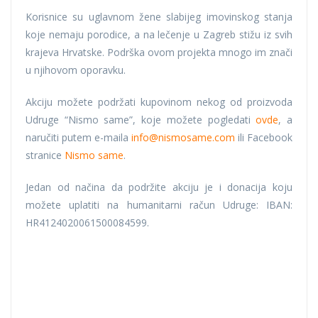
Korisnice su uglavnom žene slabijeg imovinskog stanja
koje nemaju porodice, a na lečenje u Zagreb stižu iz svih
krajeva Hrvatske. Podrška ovom projekta mnogo im znači
u njihovom oporavku.
Akciju možete podržati kupovinom nekog od proizvoda
Udruge “Nismo same”, koje možete pogledati
ovde
, a
naručiti putem e-maila
info@nismosame.com
ili Facebook
stranice
Nismo same
.
Jedan od načina da podržite akciju je i donacija koju
možete uplatiti na humanitarni račun Udruge: IBAN:
HR4124020061500084599.