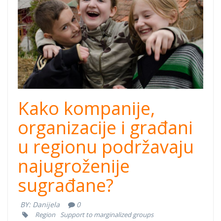
listicle.jpg
Kako kompanije,
organizacije i građani
u regionu podržavaju
najugroženije
sugrađane?
BY:
Danijela
0
Region
Support to marginalized groups