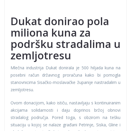
Dukat donirao pola
miliona kuna za
podršku stradalima u
zemljotresu
Mlečna industrija Dukat donirala je 500 hiljada kuna na
posebni račun državnog proračuna kako bi pomogla
stanovnicima Sisačko-moslavačke županije nastradalim u
zemljotresu.
Ovom donacijom, kako ističu, nastavljaju s kontinuiranim
akcijama solidarnosti i daju doprinos bržoj obnovi
stradalog područja. Pored toga, s obzirom na tešku
situaciju u kojoj se nalaze građani Petrinje, Siska, Gline i