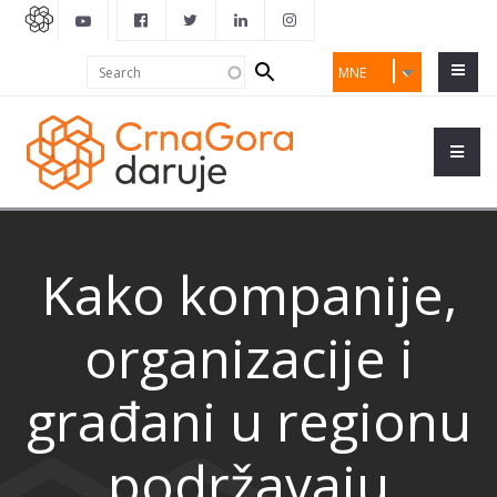
Search
Search
MNE
form
Kako kompanije,
organizacije i
građani u regionu
podržavaju