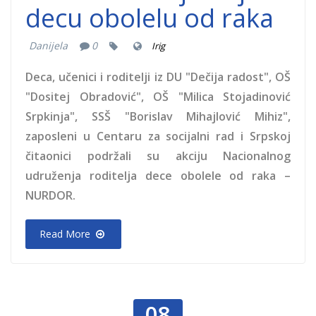
decu obolelu od raka
Danijela
0
Irig
Deca, učenici i roditelji iz DU "Dečija radost", OŠ
"Dositej Obradović", OŠ "Milica Stojadinović
Srpkinja", SSŠ "Borislav Mihajlović Mihiz",
zaposleni u Centaru za socijalni rad i Srpskoj
čitaonici podržali su akciju Nacionalnog
udruženja roditelja dece obolele od raka –
NURDOR.
Read More
08