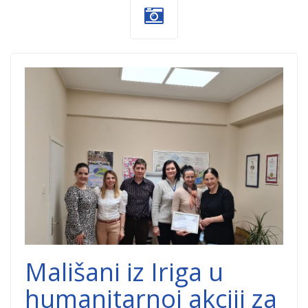
Irig-Nurdor-
Dobrocinitim.jpg
Mališani iz Iriga u
humanitarnoj akciji za