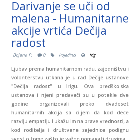
Darivanje se uči od
malena - Humanitarne
akcije vrtića Dečija
radost
Bojana P.
0
Pojedinci
Irig
Ljubav prema humanitarnom radu, zajedništvu i
volonterstvu utkana je u rad Dečije ustanove
"Dečija radost" u Irigu. Ova predškolska
ustanova i njeni predavači su u potekle dve
godine organizovali preko dvadeset
humanitarnih akcija sa ciljem da kod dece
razviju empatiju i ukažu im na prave vrednosti, a
kod roditelja i društvene zajednice podignu
svest o tome zašto je važno pomagati drugima.