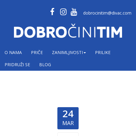
dobrocinitim@divac.com
O NAMA
PRIČE
ZANIMLJIVOSTI
PRILIKE
PRIDRUŽI SE
BLOG
24
MAR