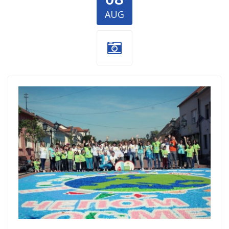
AUG
Decija
radost.jpg