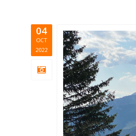
04
Kosovo re
OCT
2022