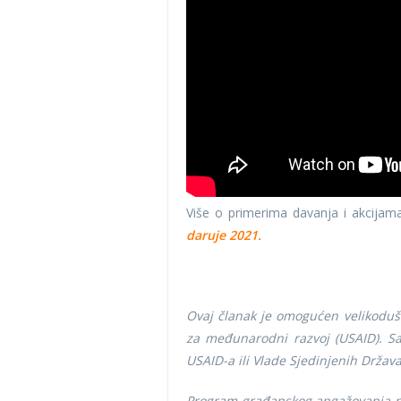
Više o primerima davanja i akcijam
daruje 2021.
Ovaj članak je omogućen velikod
za međunarodni razvoj (USAID). Sa
USAID-a ili Vlade Sjedinjenih Država
Program građanskog angažovanja na 