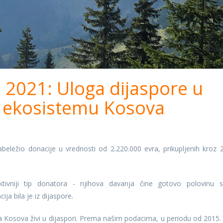
 2021: Uloga dijaspore u
 ekosistemu Kosova
eležio donacije u vrednosti od 2.220.000 evra, prikupljenih kroz 
aktivniji tip donatora - njihova davanja čine gotovo polovinu s
ja bila je iz dijaspore.
a Kosova živi u dijaspori. Prema našim podacima, u periodu od 2015.