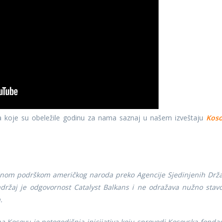
a koje su obeležile godinu za nama saznaj u našem izveštaju
Kos
ušnom podrškom američkog naroda preko Agencije Sjedinjenih Drž
držaj je odgovornost Catalyst Balkans i ne odražava nužno stav
.
Kosovu je petogodišnja inicijativa koju sprovodi Kosovska fondac