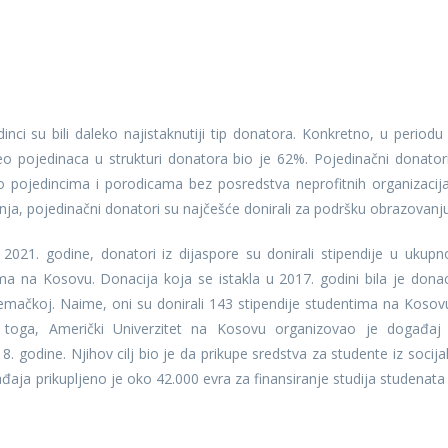
nci su bili daleko najistaknutiji tip donatora. Konkretno, u periodu
o pojedinaca u strukturi donatora bio je 62%. Pojedinačni donatori
no pojedincima i porodicama bez posredstva neprofitnih organizacija 
nja, pojedinačni donatori su najčešće donirali za podršku obrazovanju
021. godine, donatori iz dijaspore su donirali stipendije u ukup
ma na Kosovu. Donacija koja se istakla u 2017. godini bila je donac
mačkoj. Naime, oni su donirali 143 stipendije studentima na Kosov
 toga, Američki Univerzitet na Kosovu organizovao je događaj
8. godine. Njihov cilj bio je da prikupe sredstva za studente iz socija
ja prikupljeno je oko 42.000 evra za finansiranje studija studenata