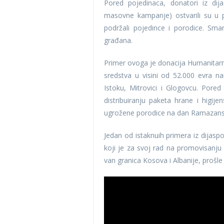
Pored pojedinaca, donatori iz di
masovne kampanje) ostvarili su u p
podržali pojedince i porodice. Sma
građana.
Primer ovoga je donacija Humanitarno
sredstva u visini od 52.000 evra n
Istoku, Mitrovici i Glogovcu. Pore
distribuiranju paketa hrane i higij
ugrožene porodice na dan Ramazans
Jedan od istaknuih primera iz dijas
koji je za svoj rad na promovisanju f
van granica Kosova i Albanije, prošle