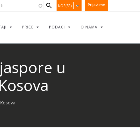
earch
i
Prijavi me
KOS(SR)
orm
TAJI
PRIČE
PODACI
O NAMA
jaspore u
 Kosova
u Kosova