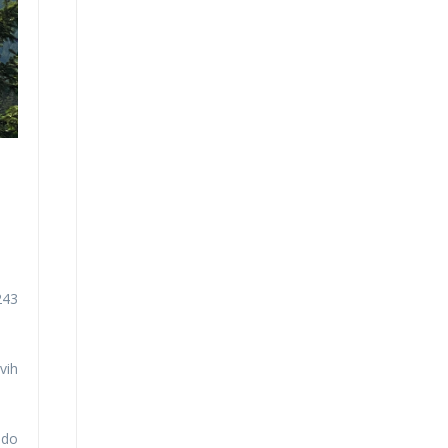
243
vih
 do