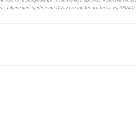
tvu sa Agencijom Sjedinjenih Država za međunarodni razvoj (USAID).