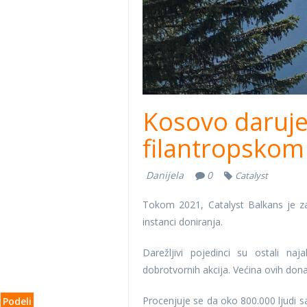
Kosovo daruje
filantropskom
Danijela
0
Catalyst
Tokom 2021, Catalyst Balkans je zab
instanci doniranja.
Darežljivi pojedinci su ostali naj
dobrotvornih akcija. Većina ovih donaci
Procenjuje se da oko 800.000 ljudi s
Podeli