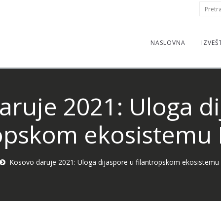
S
Pretraž
f
NASLOVNA
IZVEŠ
aruje 2021: Uloga di
ropskom ekosistemu
Kosovo daruje 2021: Uloga dijaspore u filantropskom ekosistem