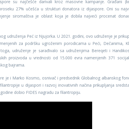
jaspore su najčešće darivali kroz masovne kampanje. Građani (k
roseku 27% učešća u strukturi donatora iz dijaspore. Oni su najv
njenje siromaštva je oblast koja je dobila najveći procenat donac
g udruženja Peć iz Njujorka. U 2021. godini, ovo udruženje je prikup
amenjenih za podršku ugroženim porodicama u Peći, Dečanima, Kli
d toga, udruženje je sarađivalo sa udruženjima Bereqeti i Handiko
enskih proizvoda u vrednosti od 15.000 evra namenjenih 371 socija
kog bajrama.
pore je i Marko Kosmo, osnivač i predsednik Globalnog albanskog fon
ilantropije u dijaspori i razvoj inovativnih načina prikupljanja sredst
 godine dobio FIDES nagradu za filantropiju.