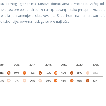
re su pomogli građanima Kosova donacijama u vrednosti većoj od 
 iz dijaspore pokrenuli su 194 akcije davanja i tako prikupili 276.000 e
pore bila je namenjena obrazovanju. S obzirom na nameravani efe
u stipendije, oprema i usluge su bile najčešće.