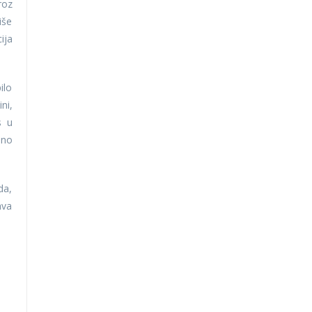
roz
iše
ija
ilo
ni,
s u
lno
da,
ava