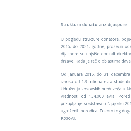
Struktura donatora iz dijaspore
U pogledu strukture donatora, pojedi
2015. do 2021. godine, prosečni ude
dijaspore su najviše donirali direkt
države. Kada je reč o oblastima dava
Od januara 2015. do 31. decembra 2
iznosu od 1.3 miliona evra studenti
Udruženja kosovskih preduzeća u Ne
vrednosti od 134.000 evra. Pored
prikupljanje sredstava u Njujorku 201
ugroženih porodica. Tokom tog događa
Kosovu.