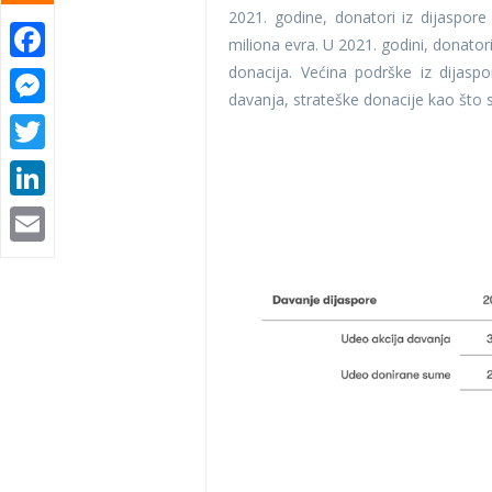
2021. godine, donatori iz dijaspo
Facebook
miliona evra. U 2021. godini, donatori
donacija. Većina podrške iz dijas
Messenger
davanja, strateške donacije kao što s
Twitter
LinkedIn
Email