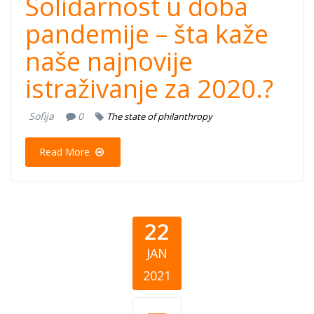
Solidarnost u doba
pandemije – šta kaže
naše najnovije
istraživanje za 2020.?
Sofija
0
The state of philanthropy
Read More
22
JAN
2021