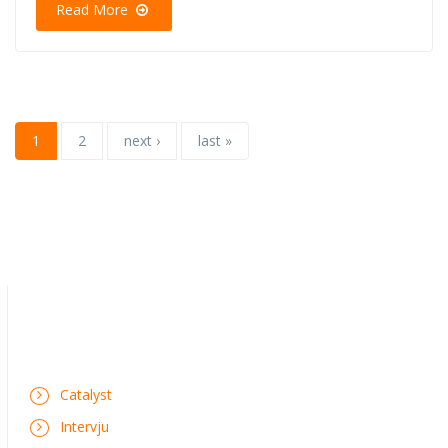
Read More
1
2
next ›
last »
Catalyst
Intervju