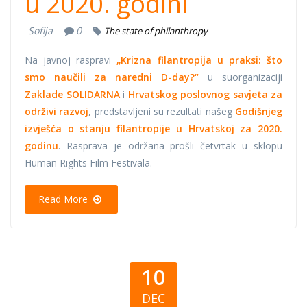
u 2020. godini
Sofija
0
The state of philanthropy
Na javnoj raspravi
„Krizna filantropija u praksi: što
smo naučili za naredni D-day?“
u suorganizaciji
Zaklade SOLIDARNA
i
Hrvatskog poslovnog savjeta za
održivi razvoj
, predstavljeni su rezultati našeg
Godišnjeg
izvješća o stanju filantropije u Hrvatskoj za 2020.
godinu
. Rasprava je održana prošli četvrtak u sklopu
Human Rights Film Festivala.
Read More
10
DEC