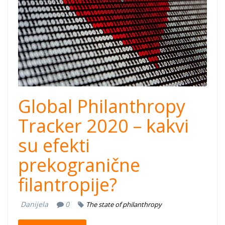
Global Philanthropy
Tracker 2020 – kakvi
su efekti
prekogranične
filantropije?
Danijela
0
The state of philanthropy