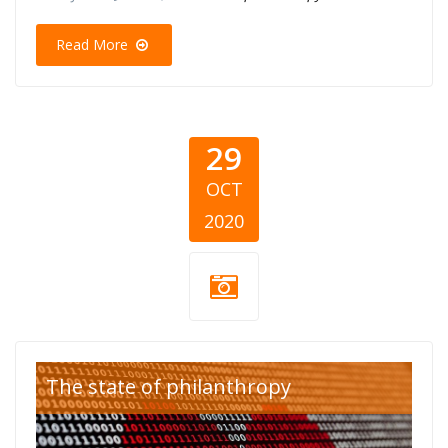
Read More
29
OCT
2020
cross-border-
The state of philanthropy
philanthropy.jpg