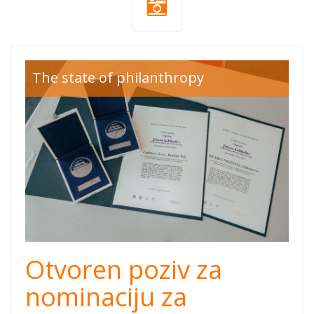
zaklada-
The state of philanthropy
slagalica-
nagrada-
filantropija.jpg
Otvoren poziv za
nominaciju za