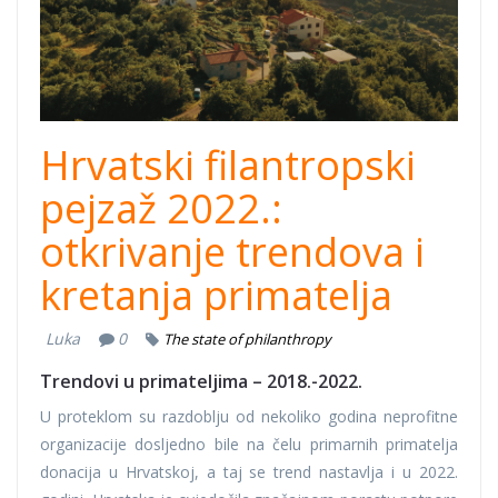
Hrvatski filantropski
pejzaž 2022.:
otkrivanje trendova i
kretanja primatelja
Luka
0
The state of philanthropy
Trendovi u primateljima – 2018.-2022.
U proteklom su razdoblju od nekoliko godina neprofitne
organizacije dosljedno bile na čelu primarnih primatelja
donacija u Hrvatskoj, a taj se trend nastavlja i u 2022.