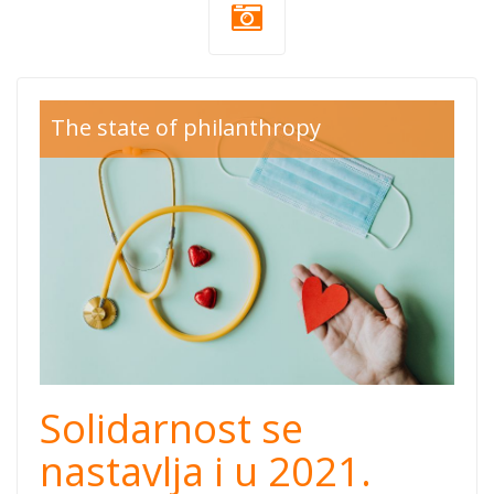
donacija-
The state of philanthropy
koronavirus.jpg
Solidarnost se
nastavlja i u 2021.