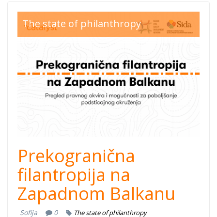
bcsdn cross
The state of philanthropy
border key
viz_gb
thumb.png
Prekogranična
filantropija na
Zapadnom Balkanu
Sofija
0
The state of philanthropy