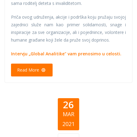
sama roditelj deteta s invaliditetom.
Priča ovog udruženja, akcije i podrška koju pružaju svojoj
zajednici služe nam kao primer solidarnosti, snage i
inspiracije za sve organizacije, ali i pojednince, volontere i
humane građane koji žele da pruže svoj doprinos.
Intervju
„Global Analitike"
vam prenosimo u celosti.
Read More
26
MAR
2021