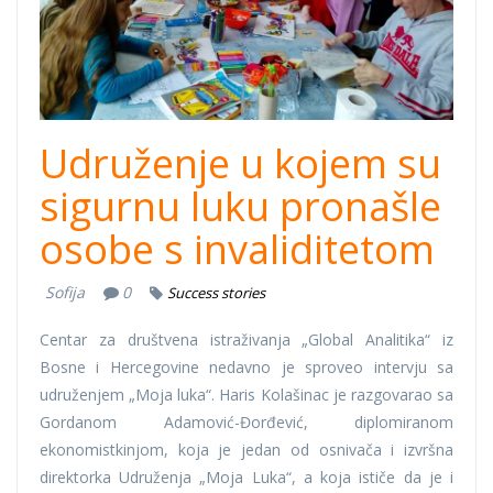
Udruženje u kojem su
sigurnu luku pronašle
osobe s invaliditetom
Sofija
0
Success stories
Centar za društvena istraživanja „Global Analitika“ iz
Bosne i Hercegovine nedavno je sproveo intervju sa
udruženjem „Moja luka“. Haris Kolašinac je razgovarao sa
Gordanom Adamović-Đorđević, diplomiranom
ekonomistkinjom, koja je jedan od osnivača i izvršna
direktorka Udruženja „Moja Luka“, a koja ističe da je i