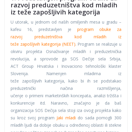
razvoj preduzetništva kod mladih
iz teže zapošljivih kategorija
U utorak, u jednom od naših omiljenih mesa u gradu –
kafeu 16, predstavljen je
program obuke za
razvoj preduzetništva kod mladih iz
teže zapošljivih kategorija (NEET)
. Program se realizuje u
okviru projekta Osnaživanje mladih i preduzetnička
revolucija, a sprovode ga SOS Dečije sela Srbija,
ACT Group Hrvatska i Inovaciono tehnološki klaster
Slovenija. Namenjen mladima iz
teže zapošljivih kategorija, kako bi ih se podstakao
preduzetnički načina razmišljenja,
učenje o primeni marketinških koncepata, analizi tržišta i
konkurencije itd. Naravno, značajno je da baš
organizacija SOS Dečija sela stoji iza ovog projekta kako
su kroz svoj program
Jaki mladi
do sada pomogli 300
mladih ljudi da dobije obuku u određenoj oblasti ili stekne