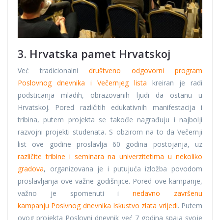
3. Hrvatska pamet Hrvatskoj
Već tradicionalni
društveno odgovorni program
Poslovnog dnevnika i Večernjeg lista
kreiran je radi
podsticanja mladih, obrazovanih ljudi da ostanu u
Hrvatskoj. Pored različitih edukativnih manifestacija i
tribina, putem projekta se takođe nagrađuju i najbolji
razvojni projekti studenata. S obzirom na to da Večernji
list ove godine proslavlja 60 godina postojanja, uz
različite tribine i seminara na univerzitetima u nekoliko
gradova
, organizovana je i putujuća izložba povodom
proslavljanja ove važne godišnjice. Pored ove kampanje,
važno je spomenuti i
nedavno završenu
kampanju Poslvnog dnevnika Iskustvo zlata vrijedi
. Putem
ovog projekta Poslovni dnevnik već 7 godina spaja svoje