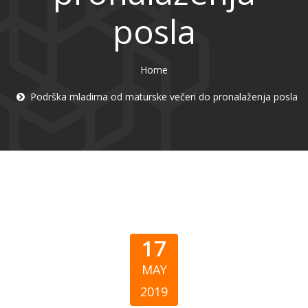
posla
Home
Podrška mladima od maturske večeri do pronalaženja posla
17
MAY
2019