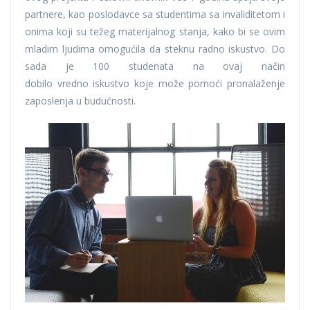
partnere, kao poslodavce sa studentima sa invaliditetom i
onima koji su težeg materijalnog stanja, kako bi se ovim
mladim ljudima omogućila da steknu radno iskustvo. Do
sada je 100 studenata na ovaj način
dobilo vredno iskustvo koje može pomoći pronalaženje
zaposlenja u budućnosti.