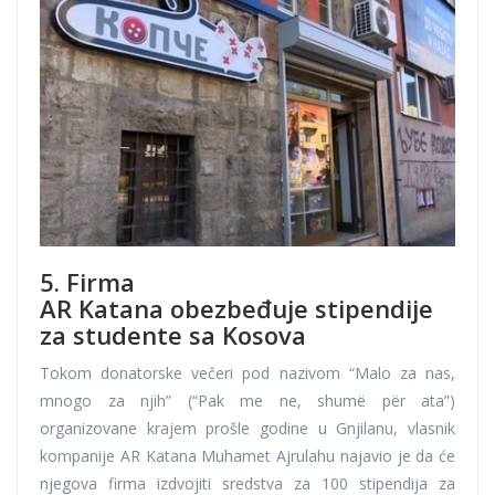
5. Firma
AR Katana obezbeđuje stipendije
za studente sa Kosova
Tokom donatorske večeri pod nazivom “Malo za nas,
mnogo za njih” (“Pak me ne, shumë për ata”)
organizovane krajem prošle godine u Gnjilanu, vlasnik
kompanije AR Katana Muhamet Ajrulahu najavio je da će
njegova firma izdvojiti sredstva za 100 stipendija za