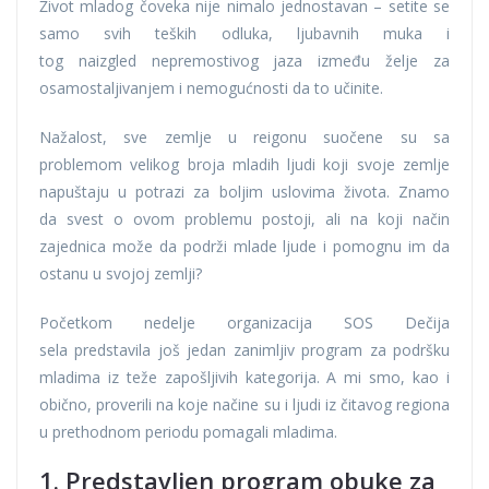
Život mladog čoveka nije nimalo jednostavan – setite se
samo svih teških odluka, ljubavnih muka i
tog naizgled nepremostivog jaza između želje za
osamostaljivanjem i nemogućnosti da to učinite.
Nažalost, sve zemlje u reigonu suočene su sa
problemom velikog broja mladih ljudi koji svoje zemlje
napuštaju u potrazi za boljim uslovima života. Znamo
da svest o ovom problemu postoji, ali na koji način
zajednica može da podrži mlade ljude i pomognu im da
ostanu u svojoj zemlji?
Početkom nedelje organizacija SOS Dečija
sela predstavila još jedan zanimljiv program za podršku
mladima iz teže zapošljivih kategorija. A mi smo, kao i
obično, proverili na koje načine su i ljudi iz čitavog regiona
u prethodnom periodu pomagali mladima.
1. Predstavljen program obuke za