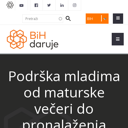
Search
Pretraži
BIH
form
Podrška mladima
od maturske
večeri do
pronalaženja