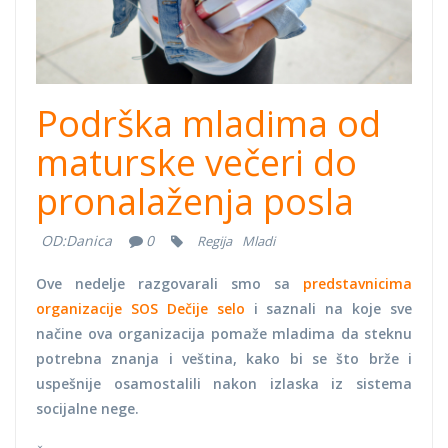
Podrška mladima od
maturske večeri do
pronalaženja posla
OD:
Danica
0
Regija
Mladi
Ove nedelje razgovarali smo sa
predstavnicima
organizacije SOS Dečije selo
i saznali na koje sve
načine ova organizacija pomaže mladima da steknu
potrebna znanja i veština, kako bi se što brže i
uspešnije osamostalili nakon izlaska iz sistema
socijalne nege.