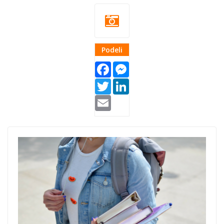
Podeli
Facebook
Messenger
Twitter
LinkedIn
Email
Scholarships for
Students.jpg