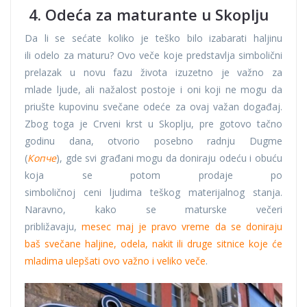
4. Odeća za maturante u Skoplju
Da li se sećate koliko je teško bilo izabarati haljinu
ili odelo za maturu? Ovo veče koje predstavlja simbolični
prelazak u novu fazu života izuzetno je važno za
mlade ljude, ali nažalost postoje i oni koji ne mogu da
priušte kupovinu svečane odeće za ovaj važan događaj.
Zbog toga je Crveni krst u Skoplju, pre gotovo tačno
godinu dana, otvorio posebno radnju Dugme
(
Копче
), gde svi građani mogu da doniraju odeću i obuću
koja se potom prodaje po
simboličnoj ceni ljudima teškog materijalnog stanja.
Naravno, kako se maturske večeri
približavaju,
mesec maj je pravo vreme da se doniraju
baš svečane haljine, odela, nakit ili druge sitnice koje će
mladima ulepšati ovo važno i veliko veče
.