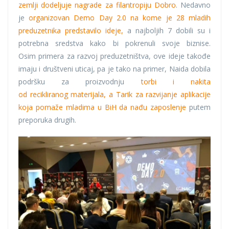
zemlji dodeljuje nagrade za filantropiju Dobro
. Nedavno
je
organizovan Demo Day 2.0 na kome je 28 mladih
preduzetnika predstavilo ideje,
a najboljih 7 dobili su i
potrebna sredstva kako bi pokrenuli svoje biznise.
Osim primera za razvoj preduzetništva, ove ideje takođe
imaju i društveni uticaj, pa je tako na primer, Naida dobila
podršku za proizvodnju
torbi i nakita
od recikliranog materijala, a Tarik za razvijanje aplikacije
koja pomaže mladima u BiH da nađu zaposlenje
putem
preporuka drugih.