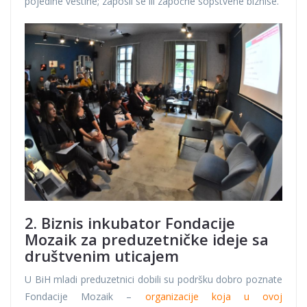
pojedine veštine; zaposli se ili započne sopstvene biznise.
2. Biznis inkubator Fondacije
Mozaik za preduzetničke ideje sa
društvenim uticajem
U BiH mladi preduzetnici dobili su podršku dobro poznate
Fondacije Mozaik –
organizacije koja u ovoj