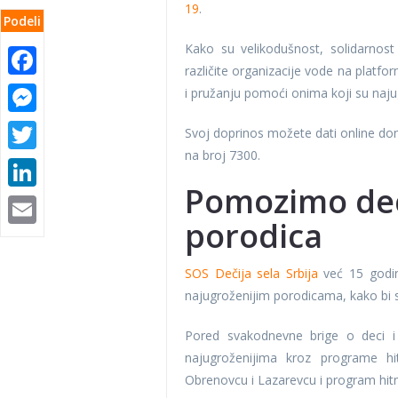
19
.
Podeli
Kako su velikodušnost, solidarno
Facebook
različite organizacije vode na platfo
Messenger
i pružanju pomoći onima koji su najug
Twitter
Svoj doprinos možete dati online d
na broj 7300.
LinkedIn
Pomozimo deci
Email
porodica
SOS Dečija sela Srbija
već 15 godin
najugroženijim porodicama, kako bi 
Pored svakodnevne brige o deci i
najugroženijima kroz programe h
Obrenovcu i Lazarevcu i program hitn