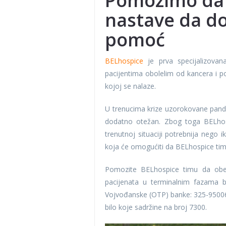
Pomozimo da 
nastave da do
pomoć
BELhospice
je prva specijalizovana
pacijentima obolelim od kancera i p
kojoj se nalaze.
U trenucima krize uzorokovane pande
dodatno otežan. Zbog toga BELhosp
trenutnoj situaciji potrebnija nego
koja će omogućiti da BELhospice tim 
Pomozite BELhospice timu da obez
pacijenata u terminalnim fazama 
Vojvođanske (OTP) banke: 325-95006
bilo koje sadržine na broj 7300.