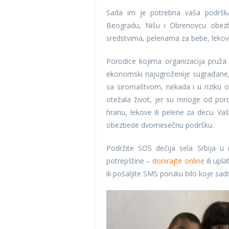
Sada im je potrebna vaša podrška
Beogradu, Nišu i Obrenovcu obez
sredstvima, pelenama za bebe, lekov
Porodice kojima organizacija pruža
ekonomski najugroženije sugrađane, 
sa siromaštvom, nekada i u riziku o
otežala život, jer su mnoge od poro
hranu, lekove ili pelene za decu. 
obezbede dvomesečnu podršku.
Podržite SOS dečija sela Srbija 
potrepštine –
donirajte online
ili upl
ili pošaljite SMS poruku bilo koje sad