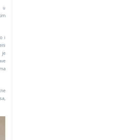
a u
kim
o i
eni
 je
ave
ama
tne
sa,