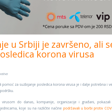
 u Srbiji je završeno, ali s
osledica korona virusa
vstvo
li pomoć za suzbijanje posledica korona virusa je i dalje potrebna i vel
 podršku.
 virusom do danas, kompanije, organizacije i građani, pokazali
jednicama, koje su na različite načine
podržavali u borbi protiv COV