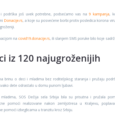
st i podrška još uvek potrebne, podsećamo vas na
9 kampanja
, k
rmi
Donacije.rs
, a koje su posvećene borbi protiv posledica korona vir
roženiji.
onacijom na
covid19.donacije.rs
, ili slanjem SMS poruke bilo koje sadrž
 iz 120 najugroženijih
a brinu o deci i mladima bez roditeljskog staranja i pružaju podr
svako dete odrastalo u domu punom ljubavi.
 mladima, SOS Dečija sela Srbija bila su prisutna i pružala po
itne pomoći realizovane nakon zemljotresa u Kraljevu, poplav
e pomoći izbeglicama u tranzitu kroz Srbiju.