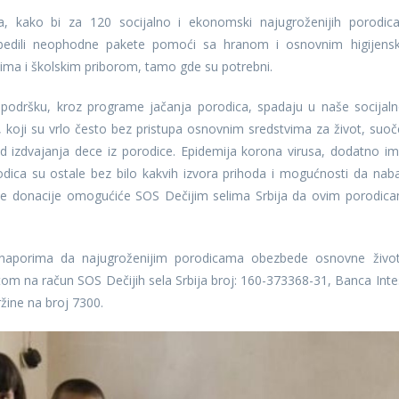
, kako bi za 120 socijalno i ekonomski najugroženijih porodic
bedili neophodne pakete pomoći sa hranom i osnovnim higijens
ima i školskim priborom, tamo gde su potrebni.
 podršku, kroz programe jačanja porodica, spadaju u naše socijaln
koji su vrlo često bez pristupa osnovnim sredstvima za život, suoč
d izdvajanja dece iz porodice. Epidemija korona virusa, dodatno im
dica su ostale bez bilo kakvih izvora prihoda i mogućnosti da nab
Vaše donacije omogućiće SOS Dečijim selima Srbija da ovim porodic
u naporima da najugroženijim porodicama obezbede osnovne živo
atom na račun SOS Dečijih sela Srbija broj: 160-373368-31, Banca Inte
ržine na broj 7300.