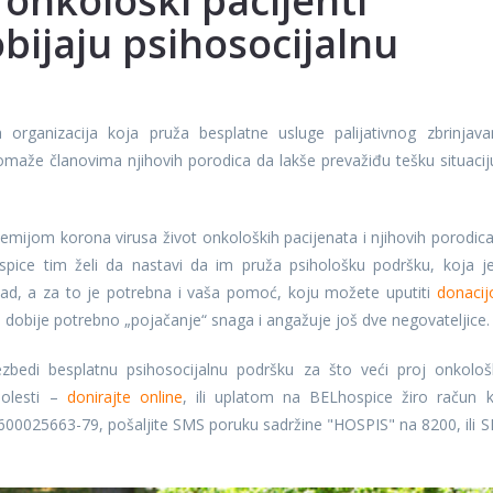
onkološki pacijenti
bijaju psihosocijalnu
 organizacija koja pruža besplatne usluge palijativnog zbrinjava
omaže članovima njihovih porodica da lakše prevažiđu tešku situacij
mijom korona virusa život onkoloških pacijenata i njihovih porodica
ice tim želi da nastavi da im pruža psihološku podršku, koja j
 ikad, a za to je potrebna i vaša pomoć, koju možete uputiti
donaci
dobije potrebno „pojačanje“ snaga i angažuje još dve negovateljice.
bedi besplatnu psihosocijalnu podršku za što veći proj onkološ
bolesti –
donirajte online
, ili uplatom na BELhospice žiro račun 
00025663-79, pošaljite SMS poruku sadržine "HOSPIS" na 8200, ili 