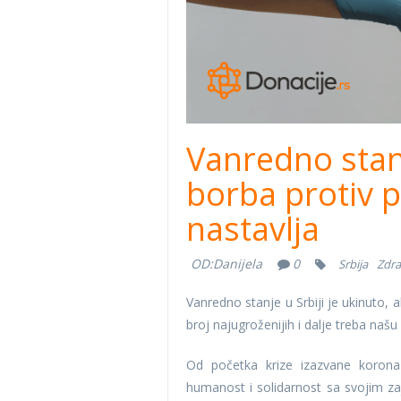
Vanredno stanje
borba protiv p
nastavlja
OD:
Danijela
0
Srbija
Zdra
Vanredno stanje u Srbiji je ukinuto, a
broj najugroženijih i dalje treba našu
Od početka krize izazvane korona
humanost i solidarnost sa svojim za