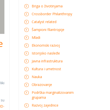
Briga o životinjama
Crossborder Philanthropy
Catalyst related
Šampioni filantropije
Mladi
e
Ekonomski razvoj
Istorijsko nasleđe
Javna infrastruktura
Kultura i umetnost
Nauka
iki
Obrazovanje
Podrška marginalizovanim
grupama
 su
Razvoj zajednice
ID-