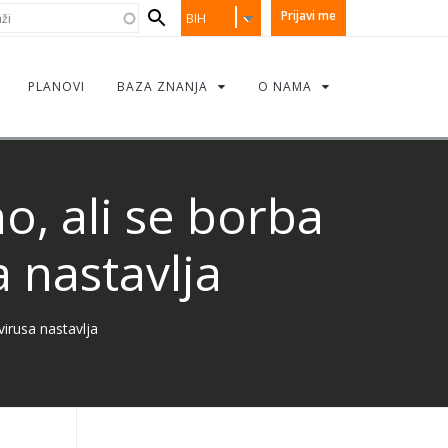
earch
i
Prijavi me
BIH
orm
PLANOVI
BAZA ZNANJA
O NAMA
o, ali se borba
 nastavlja
virusa nastavlja