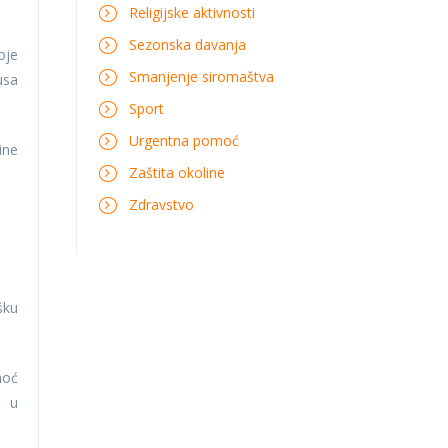
Religijske aktivnosti
Sezonska davanja
oje
Smanjenje siromaštva
usa
Sport
Urgentna pomoć
ine
Zaštita okoline
Zdravstvo
šku
moć
a u