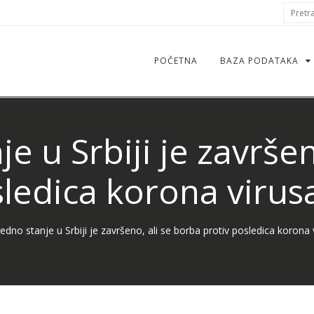
S
Pretraž
f
POČETNA
BAZA PODATAKA
e u Srbiji je završen
sledica korona virusa
edno stanje u Srbiji je završeno, ali se borba protiv posledica korona 