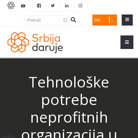
Search
Pretraži
SRB
form
Tehnološke
potrebe
neprofitnih
organizacija u