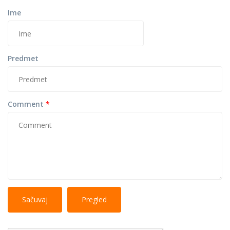
Ime
Predmet
Comment
*
No
More information about text formats
HTML
tags allowed.
Web page addresses and e-mail addresses turn into
links automatically.