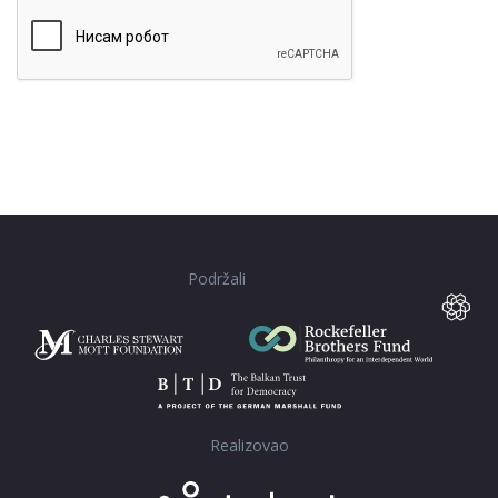
Lines and paragraphs break automatically.
Podržali
Realizovao