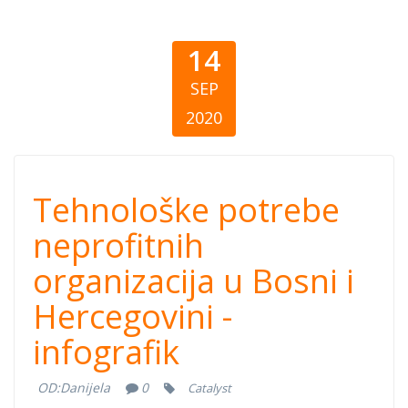
14
SEP
2020
Tehnološke
Tehnološke potrebe
potrebe
neprofitnih
organizacija u Bosni i
neprofitnih
Hercegovini -
organizacija u
infografik
Bosni i
OD:
Danijela
0
Catalyst