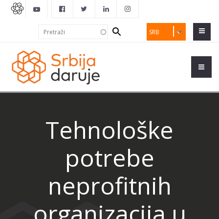
Search
Pretraži
SRB
form
Tehnološke
potrebe
neprofitnih
organizacija u