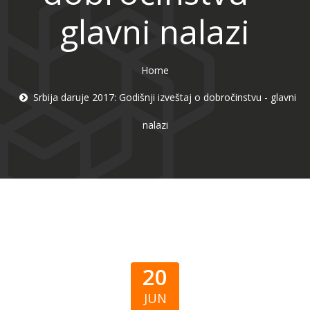
glavni nalazi
Home
Srbija daruje 2017: Godišnji izveštaj o dobročinstvu - glavni
nalazi
20
JUN