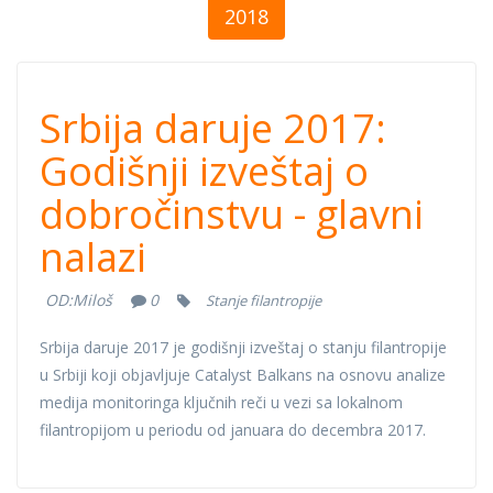
2018
Srbija daruje
Srbija daruje 2017:
2017: Godišnji
Godišnji izveštaj o
dobročinstvu - glavni
izveštaj o
nalazi
dobročinstvu -
OD:
Miloš
0
Stanje filantropije
glavni nalazi
Srbija daruje 2017 je godišnji izveštaj o stanju filantropije
u Srbiji koji objavljuje Catalyst Balkans na osnovu analize
medija monitoringa ključnih reči u vezi sa lokalnom
filantropijom u periodu od januara do decembra 2017.