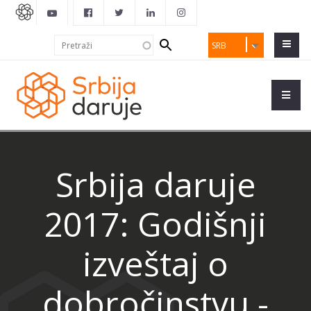
Search
Pretraži
SRB
form
Srbija daruje
2017: Godišnji
izveštaj o
dobročinstvu -