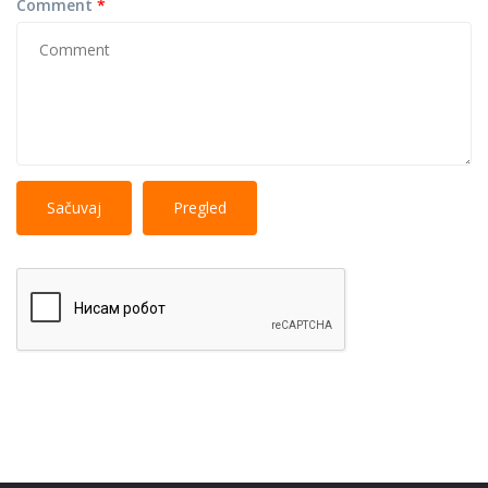
Comment
*
No
More information about text formats
HTML
tags allowed.
Web page addresses and e-mail addresses turn into
links automatically.
Lines and paragraphs break automatically.