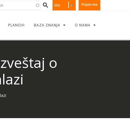
earch
i
Prijavi me
SRB
orm
PLANOVI
BAZA ZNANJA
O NAMA
izveštaj o
lazi
lazi