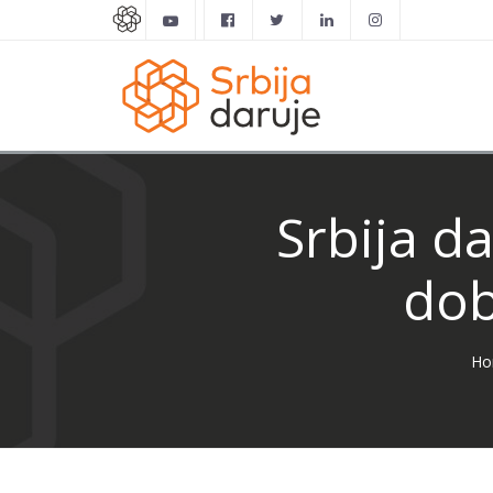
Srbija da
dob
Ho