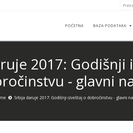
S
Pretraž
f
POČETNA
BAZA PODATAKA
ruje 2017: Godišnji 
ročinstvu - glavni na
me
Srbija daruje 2017: Godišnji izveštaj o dobročinstvu - glavni na