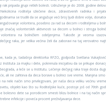
čiji rak pripada grupi retkih bolesti. Udruženje je do 2008. godine delov
Nekolicina roditelja izlečene dece, zdravstvenih radnika i prijate
godinama se trudili da se angažuje veći broj ljudi dobre volje, donator
 angažovanje volontera, posebno za rad sa decom i roditeljima u bolni
e značaj volonterskih aktivnosti sa decom u bolnici i stroga bolni
vo volontera na bolničkim odeljenjima. Takođe je veoma izazo
ečijeg raka, jer velika većina želi da zaboravi na taj verovatno najt
ne, kada je, tadašnja direktorka RFZO, godpođa Svetlana Vukajlović
 Instituta za majku i dete, pokrenula inicijativu da se prikupe donacij
Beograda, a leče se u Institutu. Lečenje dečijeg raka traje dosta dug
raće, ali ne zahteva da deca borave u bolnici sve vreme. Manjina smo
e i na neki način smo privilegovani, jer naša deca veliku većinu vrem
vetu, objekti kao što su Roditeljske kuće, postoje još od 70tih god
 se bolesno dete sa porodicom smesti blizu bolnice i na taj način spr
rebne infekcije i poveća procent preživljavanja dece.