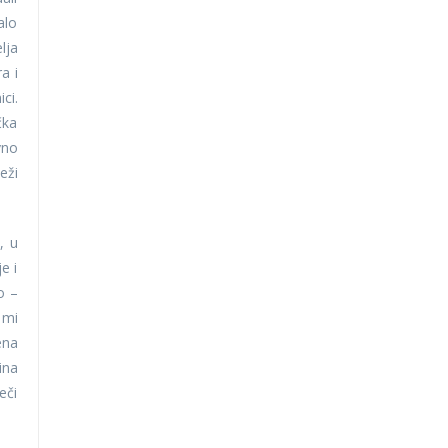
alo
lja
a i
ci.
čka
vno
eži
, u
e i
o –
 mi
ena
ina
eči