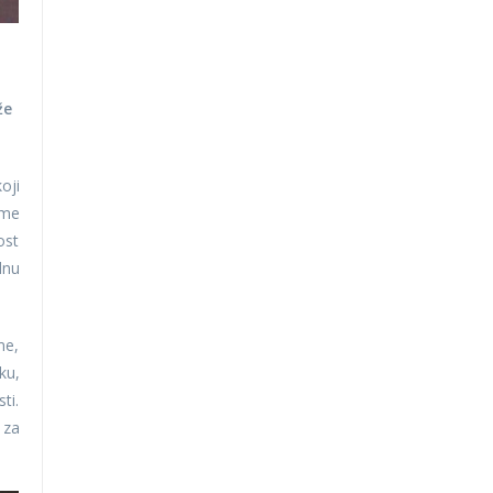
že
oji
ime
ost
dnu
me,
ku,
ti.
 za