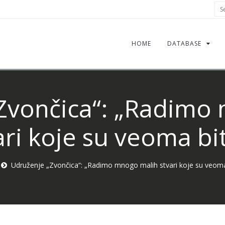
Sea
HOME
DATABASE
Zvončica“: „Radimo
ari koje su veoma bi
Udruženje „Zvončica“: „Radimo mnogo malih stvari koje su veoma