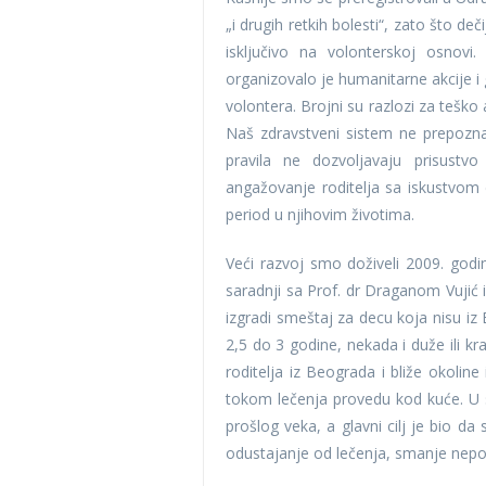
„i drugih retkih bolesti“, zato što de
isključivo na volonterskoj osnovi. 
organizovalo je humanitarne akcije i 
volontera. Brojni su razlozi za teško
Naš zdravstveni sistem ne prepoznaj
pravila ne dozvoljavaju prisust
angažovanje roditelja sa iskustvom d
period u njihovim životima.
Veći razvoj smo doživeli 2009. godi
saradnji sa Prof. dr Draganom Vujić iz
izgradi smeštaj za decu koja nisu iz 
2,5 do 3 godine, nekada i duže ili k
roditelja iz Beograda i bliže okolin
tokom lečenja provedu kod kuće. U s
prošlog veka, a glavni cilj je bio da
odustajanje od lečenja, smanje nepot