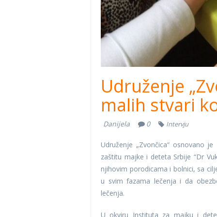
Udruženje „Zv
malih stvari k
Danijela
0
Intervju
Udruženje „Zvončica“ osnovano je 1
zaštitu majke i deteta Srbije “Dr V
njihovim porodicama i bolnici, sa ci
u svim fazama lečenja i da obezbe
lečenja.
U okviru Instituta za majku i det