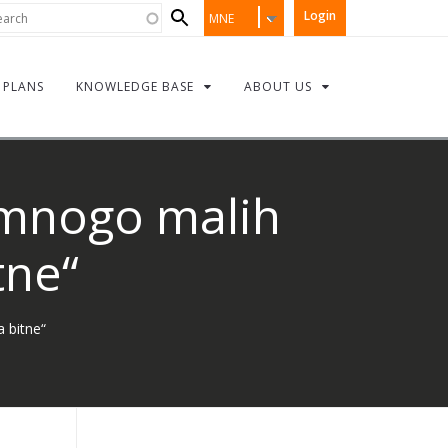
Search
rch
Login
MNE
form
PLANS
KNOWLEDGE BASE
ABOUT US
 mnogo malih
tne“
 bitne“