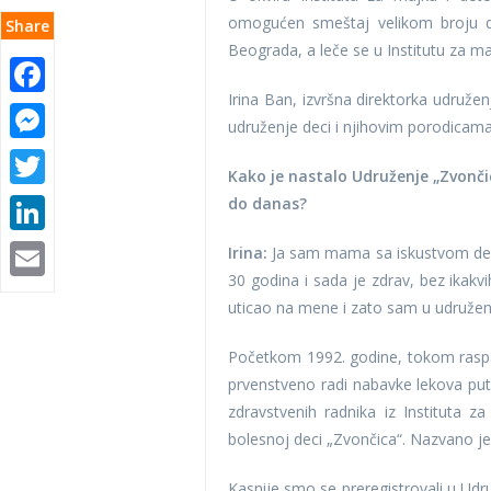
omogućen smeštaj velikom broju dec
Share
Beograda, a leče se u Institutu za ma
Facebook
Irina Ban, izvršna direktorka udružen
Messenger
udruženje deci i njihovim porodicama
Twitter
Kako je nastalo Udruženje „Zvončic
do danas?
LinkedIn
Email
Irina:
Ja sam mama sa iskustvom deči
30 godina i sada je zdrav, bez ikakv
uticao na mene i zato sam u udruženj
Početkom 1992. godine, tokom raspa
prvenstveno radi nabavke lekova pute
zdravstvenih radnika iz Instituta 
bolesnoj deci „Zvončica“. Nazvano je
Kasnije smo se preregistrovali u Udr