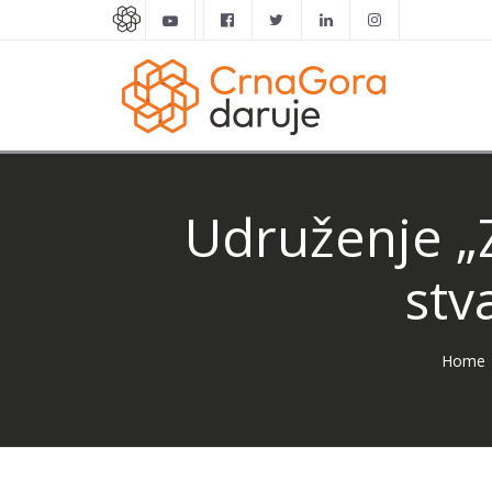
Udruženje „
stv
Home