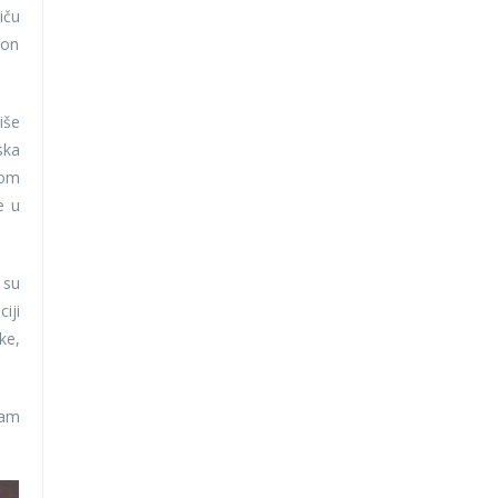
iču
kon
iše
ska
tom
e u
 su
iji
ke,
nam