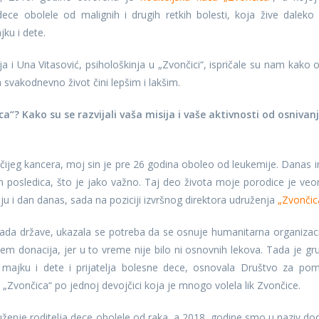
e obolele od malignih i drugih retkih bolesti, koja žive daleko
jku i dete.
ja i Una Vitasović, psihološkinja u „Zvončici“, ispričale su nam kako 
 svakodnevno život čini lepšim i lakšim.
a“? Kako su se razvijali vaša misija i vaše aktivnosti od osnivan
jeg kancera, moj sin je pre 26 godina oboleo od leukemije. Danas 
ih posledica, što je jako važno. Taj deo života moje porodice je ve
u i dan danas, sada na poziciji izvršnog direktora udruženja
„Zvončic
da države, ukazala se potreba da se osnuje humanitarna organizaci
m donacija, jer u to vreme nije bilo ni osnovnih lekova. Tada je gr
za majku i dete i prijatelja bolesne dece, osnovala Društvo za po
 „Zvončica“ po jednoj devojčici koja je mnogo volela lik Zvončice.
uženje roditelja dece obolele od raka, a 2018. godine smo u naziv dod