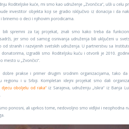
adnju Roditeljske kuće, mi smo kao udruženje „Zvončica“, ušli u celu pr
 bude investitor objekta koji se gradio isključivo iz donacija i da na
i brinemo o deci i njihovim porodicama.
bili spremni za taj projekat, znali smo kako treba da funkcion
 sadrži, jer smo od samog osnivanja udruženja bili uključeni u svet
o od stranih i razvijenih svetskih udruženja. U partnerstvu sa Institu
 donatorima, izgradili smo Roditeljsku kuću i otvorili je 2010. godin
no mesto u „Zvončici“.
l dobre prakse i primer drugim srodnim organizacijama, tako da
 regionu i u Srbiji. Kompletan idejni projekat smo dali organizac
a djecu oboljelu od raka“
iz Sarajeva, udruženju „Iskra“ iz Banja Lu
.
e smo ponosni, ali uprkos tome, nedovoljno smo vidljivi i neophodna 
ga.