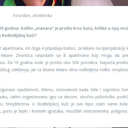
Irina Ban, direktorka
10 godina. Koliko „stanara“ je prošlo kroz kuću, koliko u njoj mo
 Roditeljskoj kući?
apartmana, od čega 4 pripadaju bolnici, za lekare na specijalizaciji k
ne lekare. Zvončica raspolaže sa 8 apartmana koji mogu da pr
dicu. Za 10 godina ovde je prošlo oko 500 porodica. Najveća predn
ičkog odeljenja, jer ta blizina lekara uliva roditeljima toliko neopho
ogućava opuštenost, intimu, izolovanost kada žele i suprotno to
 muku, zatim organizovanu igru sa decom, stručnu psihološku podrš
eci, tinejdžerima. U Roditeljskoj kući je sve lepo osim same boles
puno je lepih i korisnih igračaka, muzičkih instrumenata, poligona