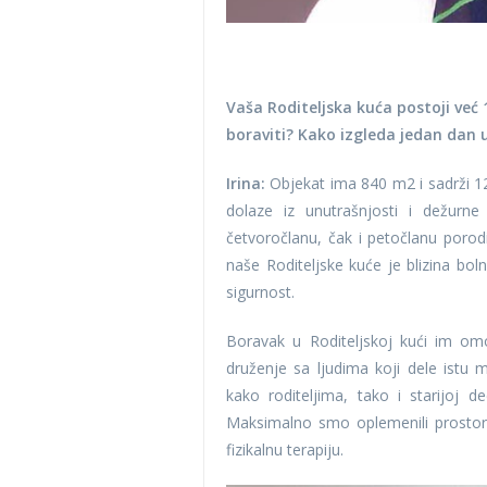
Vaša Roditeljska kuća postoji već 
boraviti? Kako izgleda jedan dan u
Irina:
Objekat ima 840 m2 i sadrži 12 
dolaze iz unutrašnjosti i dežur
četvoročlanu, čak i petočlanu poro
naše Roditeljske kuće je blizina boln
sigurnost.
Boravak u Roditeljskoj kući im om
druženje sa ljudima koji dele istu
kako roditeljima, tako i starijoj d
Maksimalno smo oplemenili prostor, 
fizikalnu terapiju.