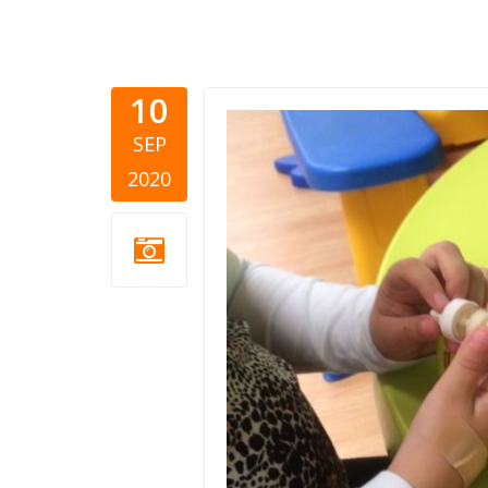
10
Udruženje-
SEP
2020