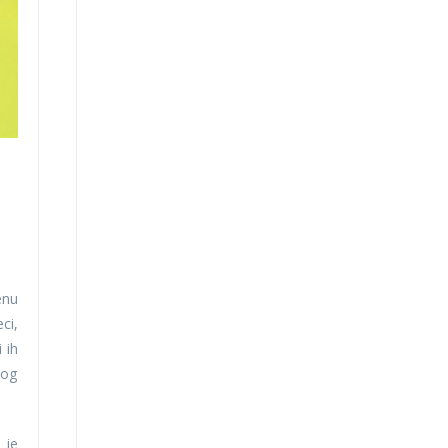
enu
ci,
 ih
nog
 je