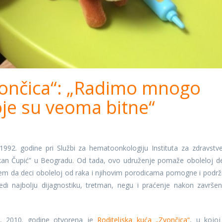
ončica“: „Radimo mnogo
oje su veoma bitne“
992. godine pri Službi za hematoonkologiju Instituta za zdravstv
ukan Čupić” u Beogradu. Od tada, ovo udruženje pomaže oboleloj de
ljem da deci oboleloj od raka i njihovim porodicama pomogne i podrži
di najbolju dijagnostiku, tretman, negu i praćenje nakon završe
e, 2010. godine otvorena je
Roditeljska kuća „Zvončica“
, u kojoj