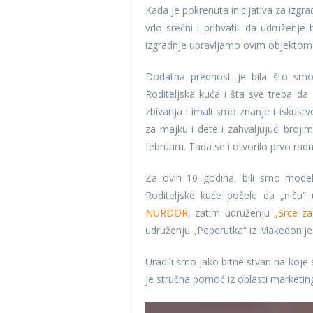
Kada je pokrenuta inicijativa za izgr
vrlo srećni i prihvatili da udruženje
izgradnje upravljamo ovim objektom 
Dodatna prednost je bila što smo 
Roditeljska kuća i šta sve treba da
zbivanja i imali smo znanje i iskustv
za majku i dete i zahvaljujući brojim
februaru. Tada se i otvorilo prvo rad
Za ovih 10 godina, bili smo mode
Roditeljske kuće počele da „niču“ u
NURDOR
, zatim udruženju
„Srce z
udruženju „Peperutka“ iz Makedonije
Uradili smo jako bitne stvari na koj
je stručna pomoć iz oblasti marketin