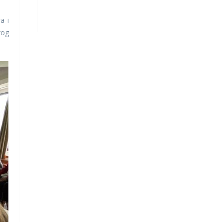
a i
vog