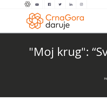
"Moj krug": “S
H