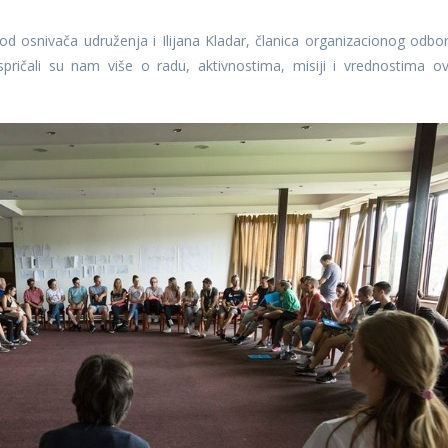
od osnivača udruženja i Ilijana Kladar, članica organizacionog odbor
pričali su nam više o radu, aktivnostima, misiji i vrednostima o