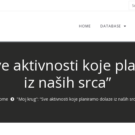
Sea
HOME
DATABASE
ve aktivnosti koje p
iz naših srca”
ome
"Moj krug": “Sve aktivnosti koje planiramo dolaze iz naših sr