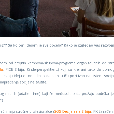
ug“? Sa kojom idejom je sve počelo? Kako je izgledao vaš razvojn
dnom od brojnih kampova/skupova/programa organizovanih od str
la
, FICE Srbija, Kinderperspektief...) koji su kreirani tako da pomo
iju svoju ideju o tome kako da sami utiču pozitivno na sistem socija
unapređenje socijalne zaštite.
rug mladih (odatle i ime) koji će međusobno da pružaju podršku je
e).
eć imaju stručne profesionalce (
SOS Dečija sela Srbija
, FICE) rađeni