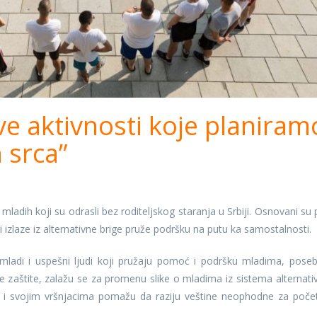
ve aktivnosti koje planiram
 srca”
mladih koji su odrasli bez roditeljskog staranja u Srbiji. Osnovani su 
 izlaze iz alternativne brige pruže podršku na putu ka samostalnosti.
 mladi i uspešni ljudi koji pružaju pomoć i podršku mladima, pose
e zaštite, zalažu se za promenu slike o mladima iz sistema alternati
a, i svojim vršnjacima pomažu da raziju veštine neophodne za poče