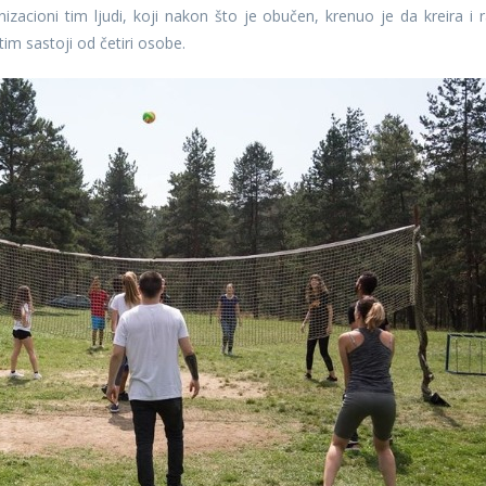
izacioni tim ljudi, koji nakon što je obučen, krenuo je da kreira i r
im sastoji od četiri osobe.