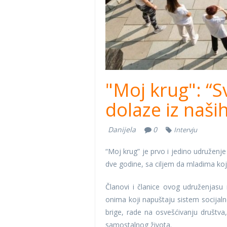
"Moj krug": “S
dolaze iz naših
Danijela
0
Intervju
“Moj krug” je prvo i jedino udruženje 
dve godine, sa ciljem da mladima koji
Članovi i članice ovog udruženjasu
onima koji napuštaju sistem socijaln
brige, rade na osvešćivanju društv
samostalnog života.