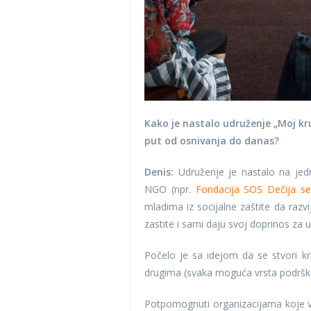
Kako je nastalo udruženje „Moj kr
put od osnivanja do danas?
Denis:
Udruženje je nastalo na je
NGO (npr.
Fondacija SOS Dečija se
mladima iz socijalne zaštite da razv
zastite i sami daju svoj doprinos za 
Počelo je sa idejom da se stvori k
drugima (svaka moguća vrsta podršk
Potpomognuti organizacijama koje v