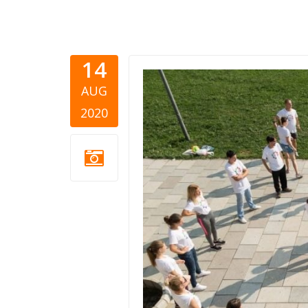
14
moj-krug.j
AUG
2020