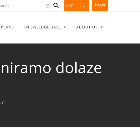
Search
rch
Login
MNE
form
PLANS
KNOWLEDGE BASE
ABOUT US
laniramo dolaze
ca”