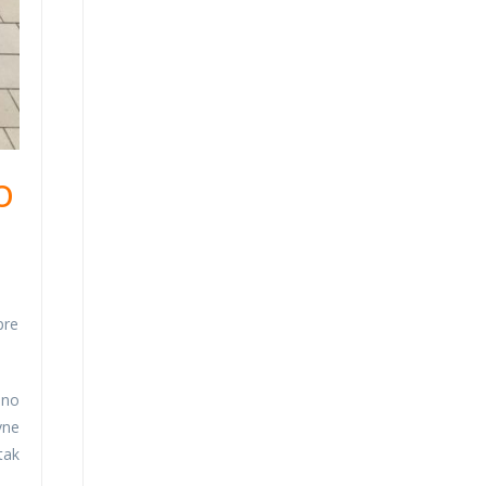
o
pre
bno
vne
tak