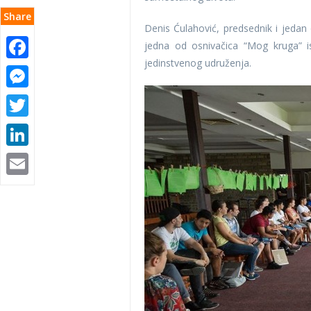
Share
Denis Ćulahović, predsednik i jedan 
Facebook
jedna od osnivačica “Mog kruga” is
jedinstvenog udruženja.
Messenger
Twitter
LinkedIn
Email