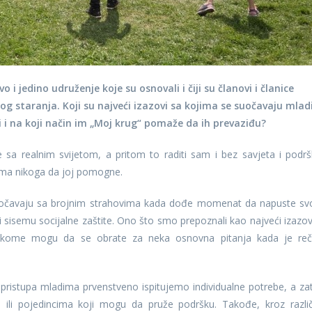
 i jedino udruženje koje su osnovali i čiji su članovi i članice
kog staranja. Koji su najveći izazovi sa kojima se suočavaju mlad
zi i na koji način im „Moj krug“ pomaže da ih prevaziđu?
 sa realnim svijetom, a pritom to raditi sam i bez savjeta i podrš
ema nikoga da joj pomogne.
očavaju sa brojnim strahovima kada dođe momenat da napuste sv
ili sisemu socijalne zaštite. Ono što smo prepoznali kao najveći izazov
– kome mogu da se obrate za neka osnovna pitanja kada je re
 pristupa mladima prvenstveno ispitujemo individualne potrebe, a za
ili pojedincima koji mogu da pruže podršku. Takođe, kroz različ