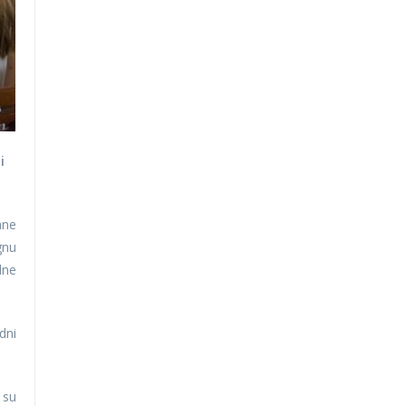
i
ane
gnu
lne
dni
 su