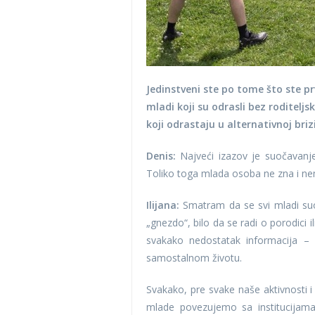
Jedinstveni ste po tome što ste prvo
mladi koji su odrasli bez roditeljs
koji odrastaju u alternativnoj bri
Denis:
Najveći izazov je suočavanje
Toliko toga mlada osoba ne zna i n
Ilijana:
Smatram da se svi mladi su
„gnezdo“, bilo da se radi o porodici 
svakako nedostatak informacija 
samostalnom životu.
Svakako, pre svake naše aktivnosti i
mlade povezujemo sa institucijama 