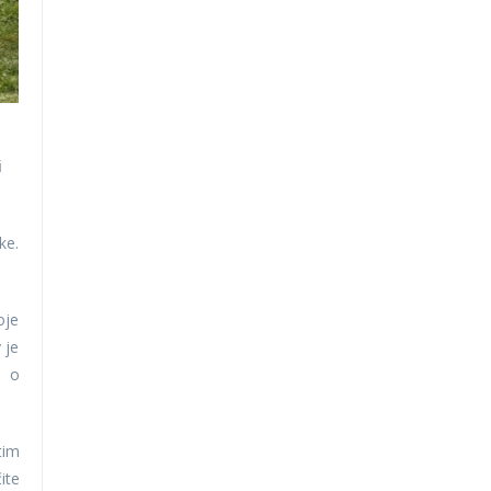
i
ke.
oje
 je
č o
tim
ite