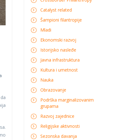
Catalyst related
Šampioni filantropije
Mladi
Ekonomski razvoj
Istorijsko nasleđe
Javna infrastruktura
Kultura i umetnost
a
Nauka
Obrazovanje
 da
Podrška marginalizovanim
ija
grupama
Razvoj zajednice
Religijske aktivnosti
sa.
smo
Sezonska davanja