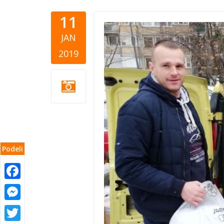
11
childrens 
JAN
donation.j
2019
Podeli
Facebook
Messenger
Twitter