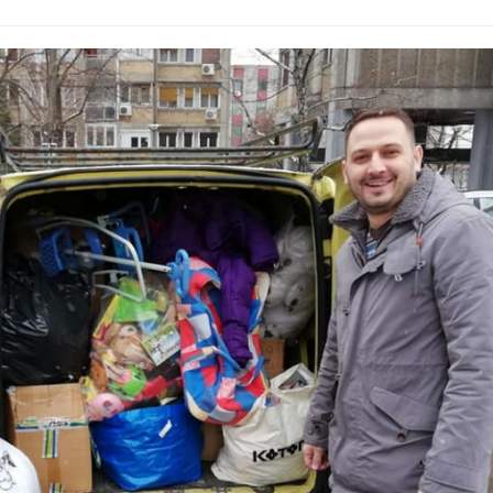
shelter novi sad
pg