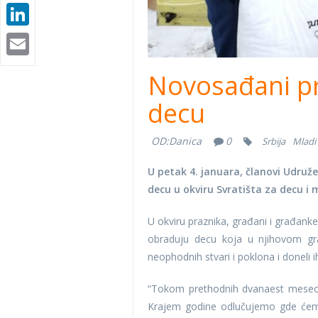
LinkedIn
Email
Novosađani pr
decu
OD:
Danica
0
Srbija
Mladi
U petak 4. januara, članovi Udruže
decu u okviru Svratišta za decu i 
U okviru praznika, građani i građanke
obraduju decu koja u njihovom gra
neophodnih stvari i poklona i doneli i
“Tokom prethodnih dvanaest meseci l
Krajem godine odlučujemo gde ćemo