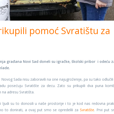
ikupili pomoć Svratištu za
nja građana Novi Sad doneli su igračke, školski pribor i odeću z
mlade.
 Novog Sada nisu zaboravili na one najugroženije, pa su tako odlučili
du posećuju Svratište za decu. Zato su prikupili dva puna komb
h na adresu Svratišta.
judi su to donosili u naše prostorije i to je kod nas redovna prak
 to donirati, a ovaj put smo se opredelili za
Svratište
. Prvi put 