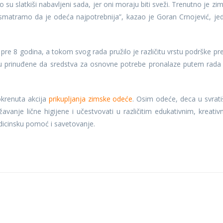
su slatkiši nabavljeni sada, jer oni moraju biti sveži. Trenutno je zim
 smatramo da je odeća najpotrebnija”, kazao je Goran Crnojević, je
re 8 godina, a tokom svog rada pružilo je različitu vrstu podrške pr
su prinuđene da sredstva za osnovne potrebe pronalaze putem rada
okrenuta akcija
prikupljanja zimske odeće
. Osim odeće, deca u svrati
vanje lične higijene i učestvovati u različitim edukativnim, kreativ
edicinsku pomoć i savetovanje.