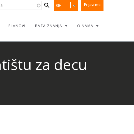
earch
i
Prijavi me
BIH
orm
PLANOVI
BAZA ZNANJA
O NAMA
tištu za decu