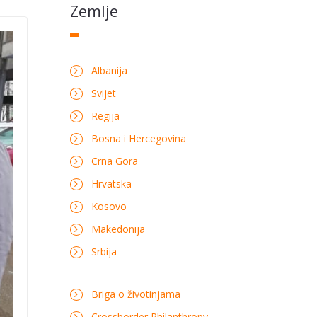
Zemlje
Albanija
Svijet
Regija
Bosna i Hercegovina
Crna Gora
Hrvatska
Kosovo
Makedonija
Srbija
Briga o životinjama
Crossborder Philanthropy