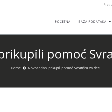
S
Pretraž
f
POČETNA
BAZA PODATAKA
rikupili pomoć Svra
Home
Novosađani prikupili pomoć Svratištu za decu