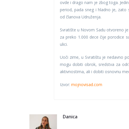
ovde i drago nam je zbog toga. Jedino 
period, pada sneg i hladno je, zato
od članova Udruženja.
Svratište u Novom Sadu otvoreno je p
za preko 1.000 dece čije porodice 
ulici.
Uoči zime, u Svratištu je nedavno p
mogu dobiti obrok, sredstva za održa
aktivnostima, ali i dobiti osnovnu m
Izvor:
mojnovisad.com
Danica