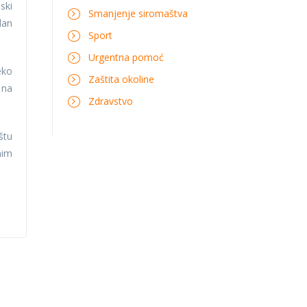
ski
Smanjenje siromaštva
dan
Sport
Urgentna pomoć
eko
Zaštita okoline
 na
Zdravstvo
štu
nim