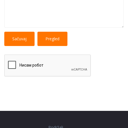
No
More information about text formats
HTML
tags allowed.
Web page addresses and e-mail addresses turn into
links automatically.
Lines and paragraphs break automatically.
Podržali