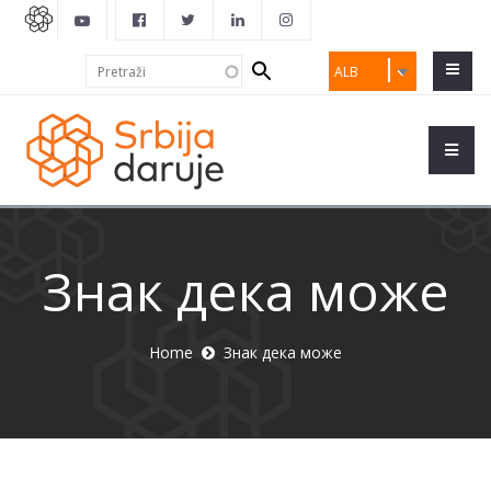
Search
Pretraži
ALB
form
Знак дека може
Home
Знак дека може