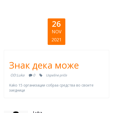
26
NOV
2021
Знак дека може
Знак дека може
OD:
Luka
0
Uspešne priče
Kako 15 организации собраа средства во своите
заедници
Luka