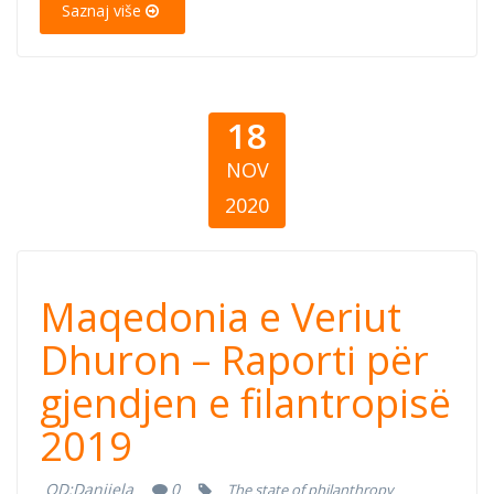
Saznaj više
18
NOV
2020
Maqedonia e
Maqedonia e Veriut
Veriut Dhuron –
Dhuron – Raporti për
gjendjen e filantropisë
Raporti për
2019
gjendjen e
OD:
Danijela
0
The state of philanthropy