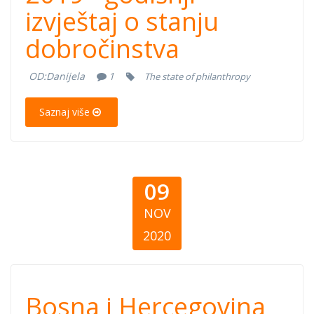
izvještaj o stanju
dobročinstva
OD:
Danijela
1
The state of philanthropy
Saznaj više
09
NOV
2020
Bosna i
Bosna i Hercegovina