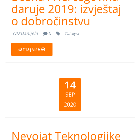
Hercegovina
daruje 2019: izvještaj
o dobročinstvu
daruje 2019:
OD:
Danijela
0
Catalyst
izvještaj o
Saznaj više
dobročinstvu
14
SEP
2020
Nevojat
Nevojat Teknologjike