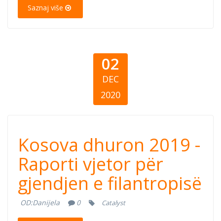
Philanthropy
Saznaj više
02
DEC
2020
Kosova dhuron
Kosova dhuron 2019 -
2019 - Raporti
Raporti vjetor për
gjendjen e filantropisë
vjetor për
OD:
Danijela
0
Catalyst
gjendjen e