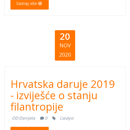
Saznaj više
20
NOV
2020
Hrvatska daruje
Hrvatska daruje 2019
2019 - izviješće
- izviješće o stanju
filantropije
o stanju
OD:
Danijela
0
Catalyst
filantropije