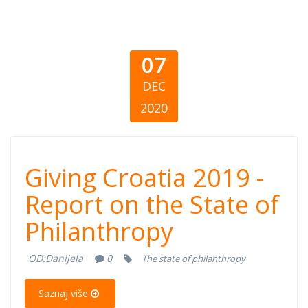
07
DEC
2020
Giving Croatia
Giving Croatia 2019 -
2019 - Report on
Report on the State of
Philanthropy
the State of
OD:
Danijela
0
The state of philanthropy
Philanthropy
Saznaj više