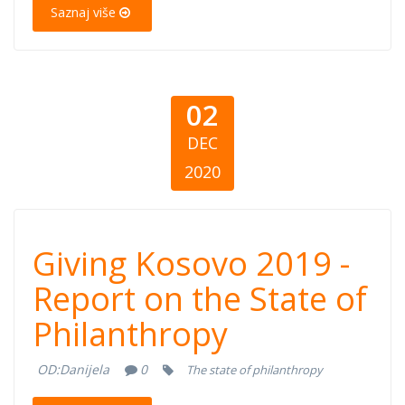
Saznaj više
filantropisë
02
DEC
2020
Giving Kosovo
Giving Kosovo 2019 -
2019 - Report on
Report on the State of
Philanthropy
the State of
OD:
Danijela
0
The state of philanthropy
Philanthropy