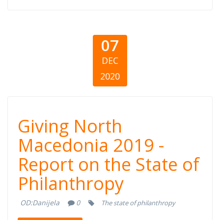
07
DEC
2020
Giving North
Giving North
Macedonia 2019
Macedonia 2019 -
Report on the State of
- Report on the
Philanthropy
State of
OD:
Danijela
0
The state of philanthropy