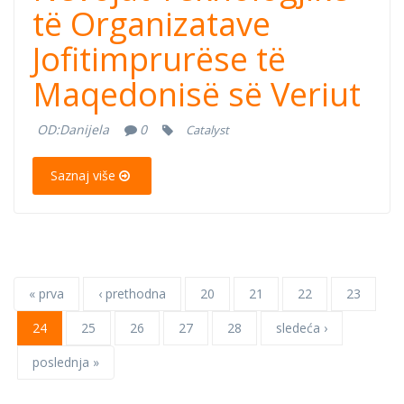
Teknologjike të
të Organizatave
Jofitimprurëse të
Organizatave
Maqedonisë së Veriut
Jofitimprurëse
OD:
Danijela
0
Catalyst
të Maqedonisë
Saznaj više
së Veriut
« prva
‹ prethodna
20
21
22
23
24
25
26
27
28
sledeća ›
poslednja »