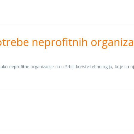
e potrebe neprofitn
rebe neprofitnih organizaci
a u Srbiji
kako neprofitne organizacije na u Srbiji koriste tehnologiju, koje su 