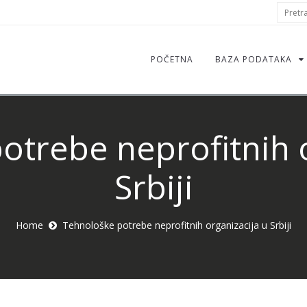
S
Pretraž
f
POČETNA
BAZA PODATAKA
otrebe neprofitnih o
Srbiji
Home
Tehnološke potrebe neprofitnih organizacija u Srbiji