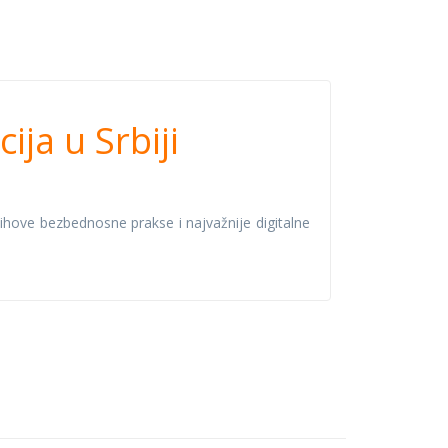
ih
ja u Srbiji
njihove bezbednosne prakse i najvažnije digitalne