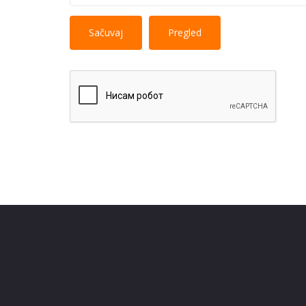
No HTML tags
More information 
allowed.
Web page addresses and e-mail addresses turn i
Lines and paragraphs break automatically.