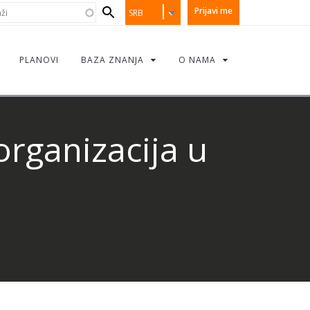
earch
i
Prijavi me
SRB
orm
PLANOVI
BAZA ZNANJA
O NAMA
rganizacija u