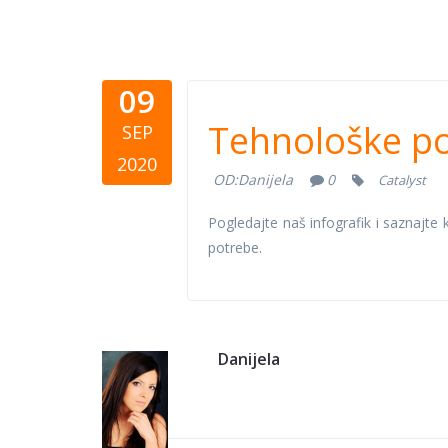
09
Tehnološk
Tehnološke pot
SEP
organizacij
2020
OD:
Danijela
0
Catalyst
Pogledajte naš infografik i saznajte 
potrebe.
Danijela