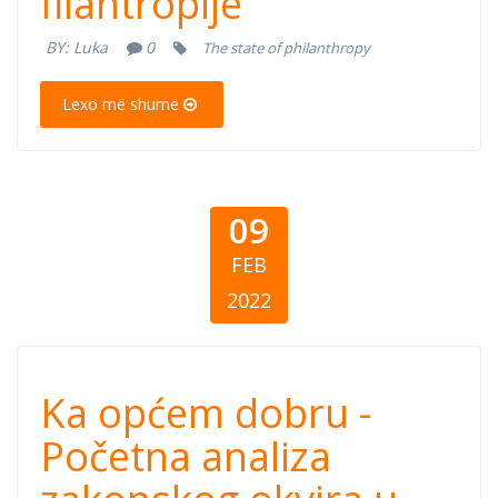
filantropije
institucionalnog
BY:
Luka
0
The state of philanthropy
okvira u Bosni i
Lexo më shumë
Hercegoviniu
oblasti
09
filantropije
FEB
2022
Ka općem dobru
Ka općem dobru -
- Početna
Početna analiza