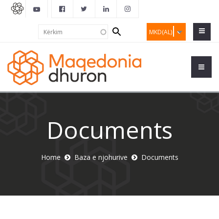
Search
Kërkim
MKD(AL)
form
Documents
Home
Baza e njohurive
Documents