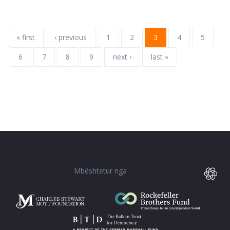
« first
‹ previous
1
2
3
4
5
6
7
8
9
next ›
last »
Mbështetur nga