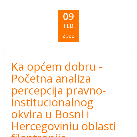
09
FEB
2022
Ka općem dobru
Ka općem dobru -
- Početna
Početna analiza
percepcija pravno-
analiza
institucionalnog
percepcija
okvira u Bosni i
pravno-
Hercegoviniu oblasti