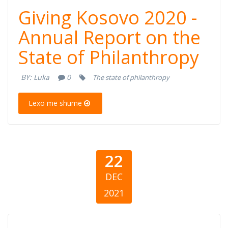
Giving Kosovo
Giving Kosovo 2020 -
2020 - Annual
Annual Report on the
State of Philanthropy
Report on the
BY:
Luka
0
The state of philanthropy
State of
Lexo më shumë
Philanthropy
22
DEC
2021