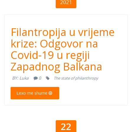
2021
Filantropija u
Filantropija u vrijeme
vremenu krize:
krize: Odgovor na
Covid-19 u regiji
Odgovor na
Zapadnog Balkana
Covid-19 u regiji
BY:
Luka
0
The state of philanthropy
Zapadnog
Lexo më shumë
Balkana
22