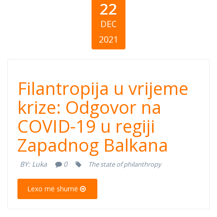
22
DEC
2021
Filantropija u
Filantropija u vrijeme
vrijeme krize:
krize: Odgovor na
COVID-19 u regiji
Odgovor na
Zapadnog Balkana
COVID-19 u
BY:
Luka
0
The state of philanthropy
regiji Zapadnog
Lexo më shumë
Balkana