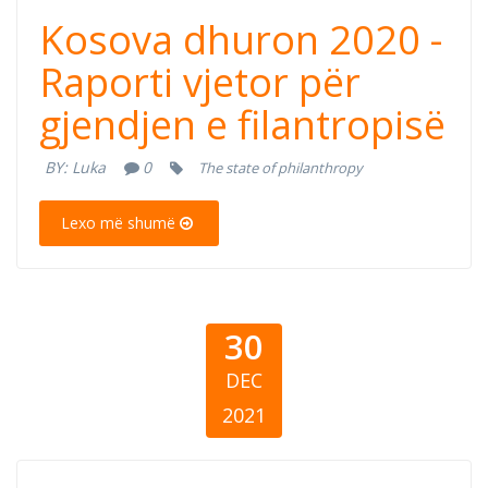
Kosova dhuron
Kosova dhuron 2020 -
2020 - Raporti
Raporti vjetor për
gjendjen e filantropisë
vjetor për
BY:
Luka
0
The state of philanthropy
gjendjen e
Lexo më shumë
filantropisë
30
DEC
2021