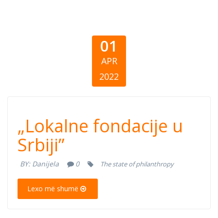
01
APR
2022
“Lokalne
„Lokalne fondacije u
fondacije u
Srbiji”
Srbiji”
BY:
Danijela
0
The state of philanthropy
Lexo më shumë