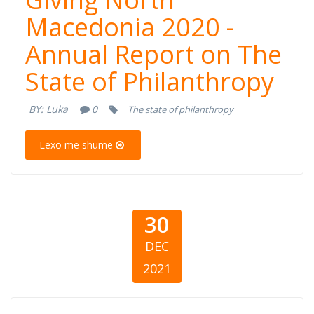
Macedonia 2020
Macedonia 2020 -
Annual Report on The
- Annual Report
State of Philanthropy
on the State of
BY:
Luka
0
The state of philanthropy
Philanthropy
Lexo më shumë
30
DEC
2021