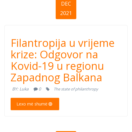
DEC
2021
Filantropija u
Filantropija u vrijeme
vrijeme krize:
krize: Odgovor na
Kovid-19 u regionu
Odgovor na
Zapadnog Balkana
Kovid-19 u
BY:
Luka
0
The state of philanthropy
regionu
Lexo më shumë
Zapadnog
Balkana