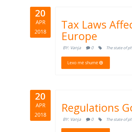
20
Tax Laws A
Tax Laws Affe
APR
Countries
2018
Europe
BY:
Vanja
0
The state of p
Lexo më shumë
20
Regulation
Regulations G
APR
Assessmen
2018
BY:
Vanja
0
The state of p