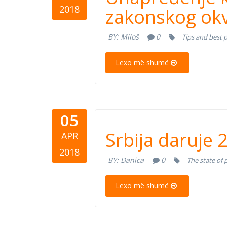
Srbiji: Po
2018
zakonskog okv
BY:
Miloš
0
Tips and best p
Lexo më shumë
05
Srbija dar
Srbija daruje 2
APR
glavni nala
2018
BY:
Danica
0
The state of 
Lexo më shumë