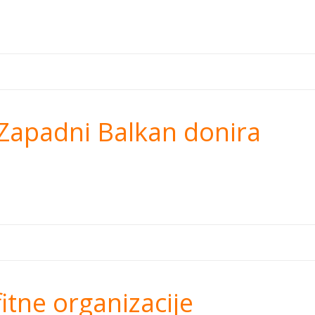
kako Zapadni Balkan 
 Zapadni Balkan donira
profitne organizacij
fitne organizacije