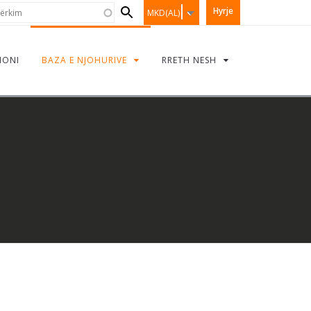
Search
rkim
Hyrje
MKD(AL)
form
IONI
BAZA E NJOHURIVE
RRETH NESH