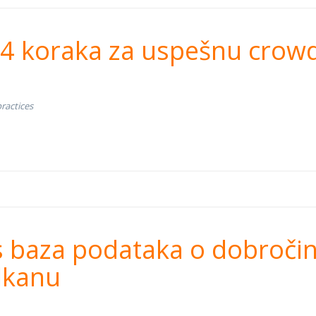
 za uspešnu crowdf
4 koraka za uspešnu crow
practices
kans baza podataka
s baza podataka o dobroči
tvu na Zapadnom B
lkanu