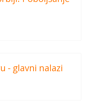
okvira
dobročinstvu -
 - glavni nalazi