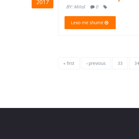
2017
BY:
Miloš
0
Lexo më shumë
« first
‹ previous
33
3