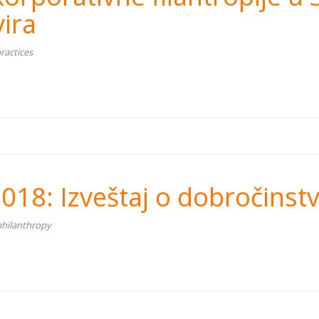
boljšanje zakonskog 
ira
ractices
uje 2018: Izveštaj o 
018: Izveštaj o dobročinstvu
zi
philanthropy