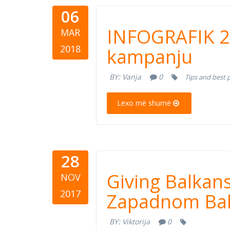
06
24 koraka
INFOGRAFIK 2
MAR
kampanju
2018
kampanju
BY:
Vanja
0
Tips and best 
Lexo më shumë
28
Giving Bal
Giving Balkan
NOV
dobročins
2017
Zapadnom Ba
BY:
Viktorija
0