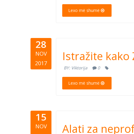
Lexo më shumë
28
Istražite 
Istražite kako
NOV
2017
BY:
Viktorija
0
Lexo më shumë
15
Alati za ne
Alati za nepro
NOV