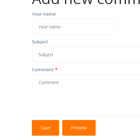
Your name
Subject
Comment
*
No HTML tags
More information 
allowed.
Web page addresses and e-mail addresses turn i