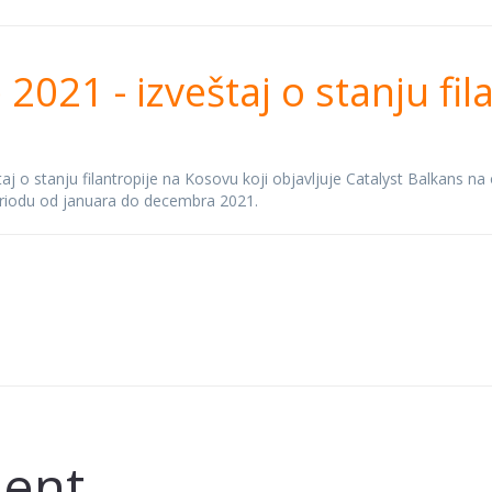
uje 2021 - Izveštaj 
2021 - izveštaj o stanju fil
e
aj o stanju filantropije na Kosovu koji objavljuje Catalyst Balkans na
periodu od januara do decembra 2021.
ent