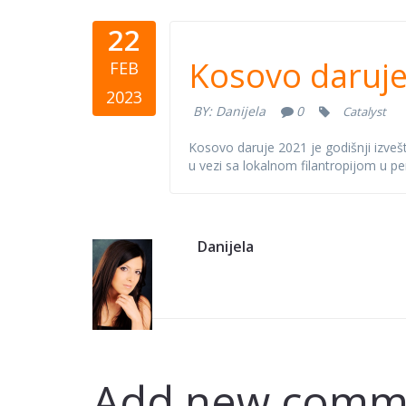
22
Kosovo dar
Kosovo daruje 
FEB
filantropij
2023
BY:
Danijela
0
Catalyst
Kosovo daruje 2021 je godišnji izvešt
u vezi sa lokalnom filantropijom u 
Danijela
Add new comm