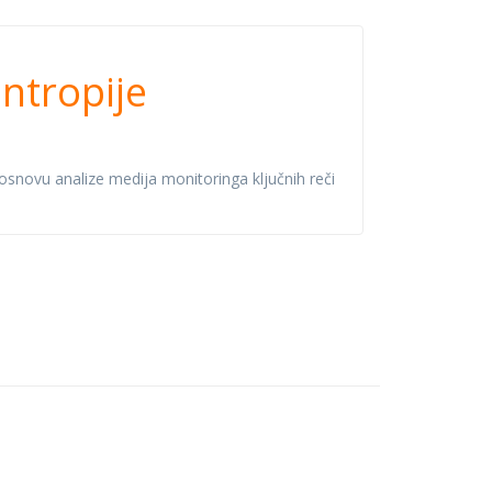
o stanju
antropije
 osnovu analize medija monitoringa ključnih reči