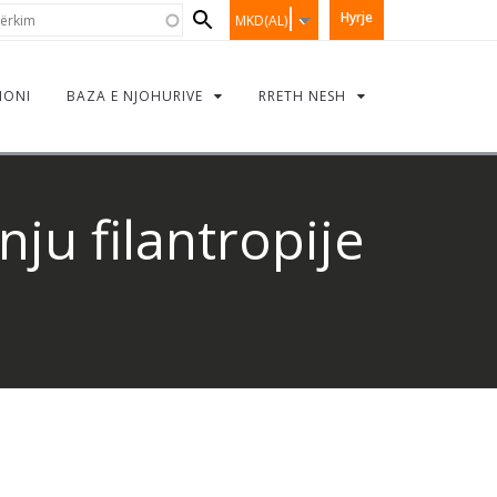
Search
rkim
Hyrje
MKD(AL)
form
IONI
BAZA E NJOHURIVE
RRETH NESH
nju filantropije