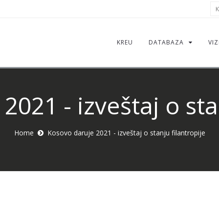
Kë
KREU
DATABAZA
VIZ
021 - izveštaj o sta
Home
Kosovo daruje 2021 - izveštaj o stanju filantropije