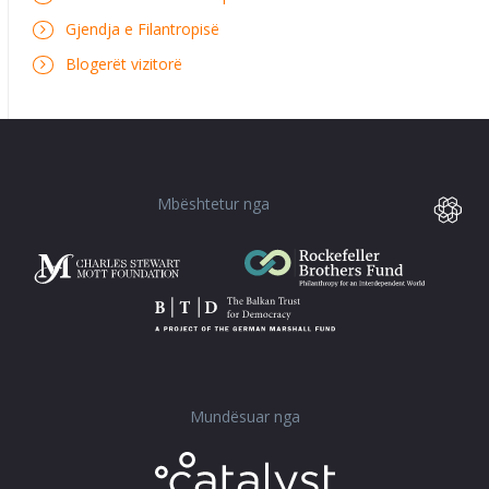
Gjendja e Filantropisë
Blogerët vizitorë
Mbështetur nga
Mundësuar nga