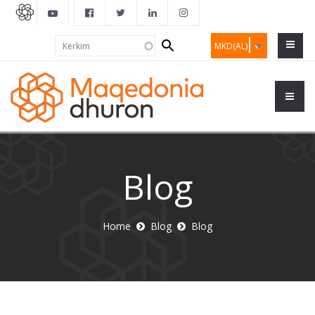
Search
Kërkim
MKD(AL)
form
Blog
Home
Blog
Blog