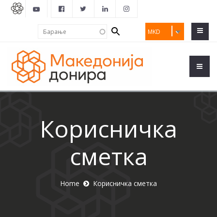
Search
Барање
MKD
form
Корисничка
сметка
Home
Корисничка сметка