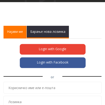
Primary tabs
Најави ме
(active
Барање нова лозинка
tab)
Login with Google
Login with Facebook
or