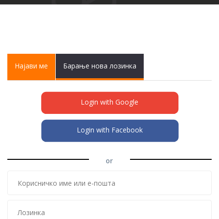
Primary tabs
Најави ме
(active
Барање нова лозинка
tab)
Login with Google
Login with Facebook
or