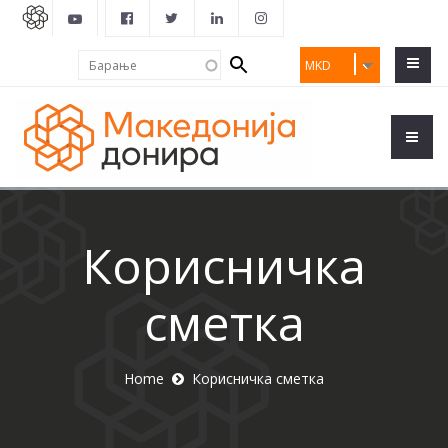
Search
Барање
MKD
form
Корисничка
сметка
Home
Корисничка сметка