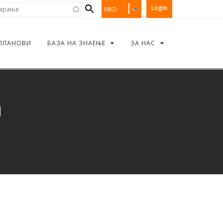
Search
рање
Login
MKD
form
ПЛАНОВИ
БАЗА НА ЗНАЕЊЕ
ЗА НАС
а