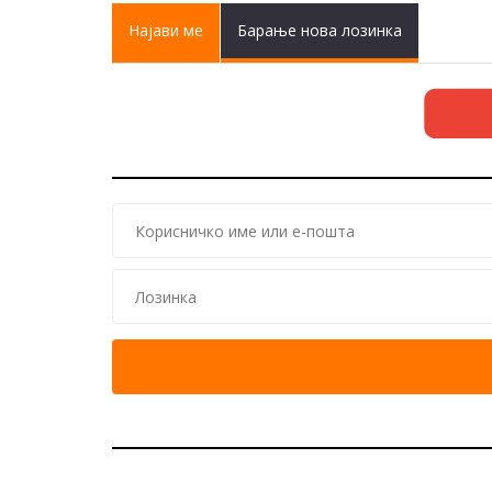
Primary tabs
Најави ме
(active
Барање нова лозинка
tab)