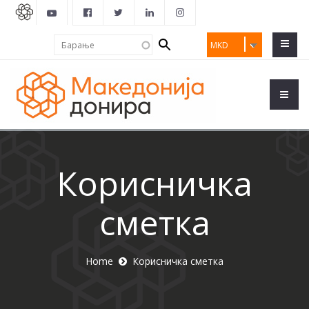
Search
Барање
MKD
form
Корисничка
сметка
Home
Корисничка сметка