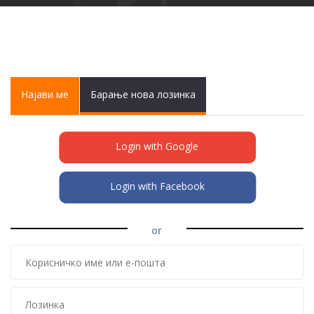
Primary tabs
Најави ме
(active
Барање нова лозинка
tab)
Login with Google
Login with Facebook
or