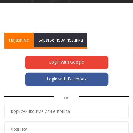
Primary tabs
Најави ме
(active
Барање нова лозинка
tab)
Login with Google
Login with Facebook
or