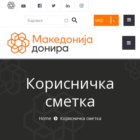
Search
Барање
MKD
form
Корисничка
сметка
Home
Корисничка сметка