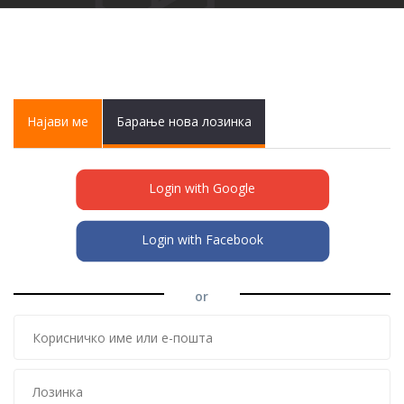
Primary tabs
Најави ме
(active
Барање нова лозинка
tab)
Login with Google
Login with Facebook
or