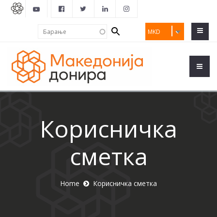
Search
Барање
MKD
form
Корисничка
сметка
Home
Корисничка сметка