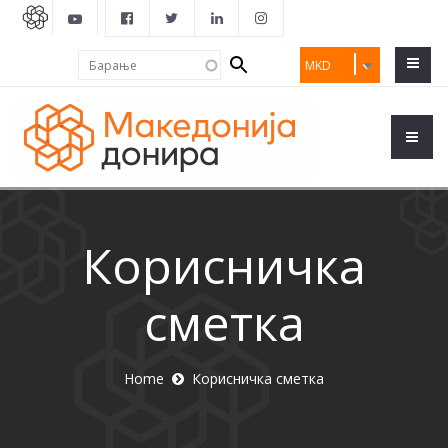
Search
Барање
MKD
form
Корисничка
сметка
Home
Корисничка сметка