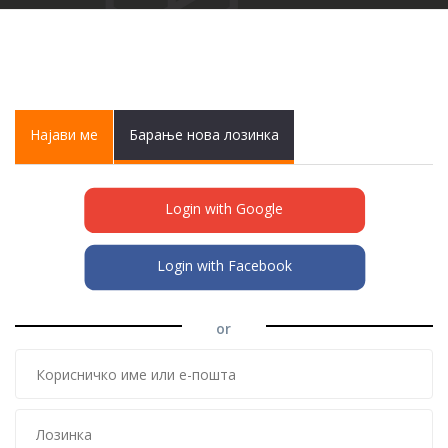
Primary tabs
Најави ме
(active
Барање нова лозинка
tab)
Login with Google
Login with Facebook
or