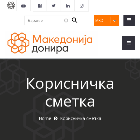
Search
Барање
MKD
form
Корисничка
сметка
Home
Корисничка сметка