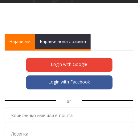
Primary tabs
Најави ме
(active
Барање нова лозинка
tab)
Login with Google
Login with Facebook
or