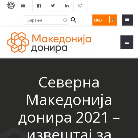
Search
Барање
MKD
form
Северна
Македонија
донира 2021 –
извештај за