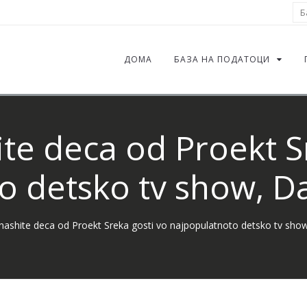
Ба
ДОМА
БАЗА НА ПОДАТОЦИ
te deca od Proekt Sr
o detsko tv show, Da
ashite deca od Proekt Sreka gosti vo najpopulatnoto detsko tv show