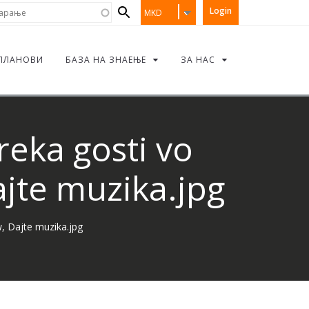
Search
рање
Login
MKD
form
ПЛАНОВИ
БАЗА НА ЗНАЕЊЕ
ЗА НАС
eka gosti vo
jte muzika.jpg
, Dajte muzika.jpg