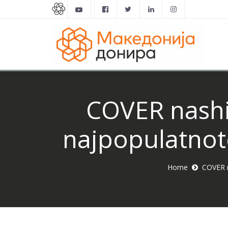
COVER nashi
najpopulatnot
Home
COVER n