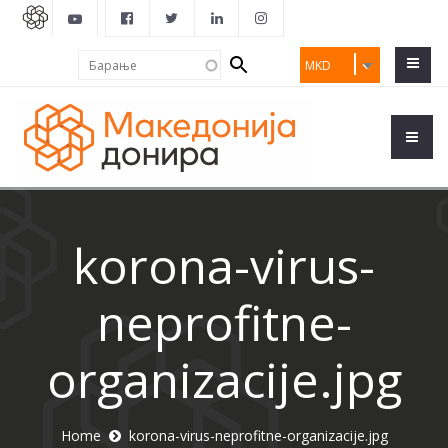
Search
Барање
MKD
form
korona-virus-
neprofitne-
organizacije.jpg
Home
korona-virus-neprofitne-organizacije.jpg