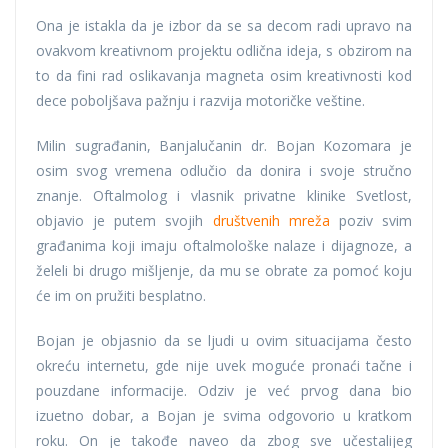
Ona je istakla da je izbor da se sa decom radi upravo na
ovakvom kreativnom projektu odlična ideja, s obzirom na
to da fini rad oslikavanja magneta osim kreativnosti kod
dece poboljšava pažnju i razvija motoričke veštine.
Milin sugrađanin, Banjalučanin dr. Bojan Kozomara je
osim svog vremena odlučio da donira i svoje stručno
znanje. Oftalmolog i vlasnik privatne klinike Svetlost,
objavio je putem svojih
društvenih mreža
poziv svim
građanima koji imaju oftalmološke nalaze i dijagnoze, a
želeli bi drugo mišljenje, da mu se obrate za pomoć koju
će im on pružiti besplatno.
Bojan je objasnio da se ljudi u ovim situacijama često
okreću internetu, gde nije uvek moguće pronaći tačne i
pouzdane informacije. Odziv je već prvog dana bio
izuetno dobar, a Bojan je svima odgovorio u kratkom
roku. On je takođe naveo da zbog sve učestalijeg