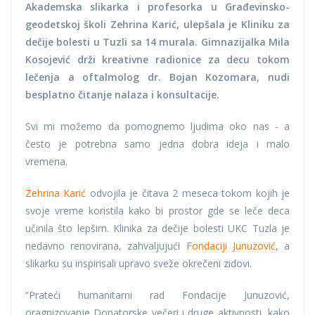
Akademska slikarka i profesorka u Građevinsko-
geodetskoj školi Zehrina Karić, ulepšala je Kliniku za
dečije bolesti u Tuzli sa 14 murala. Gimnazijalka Mila
Kosojević drži kreativne radionice za decu tokom
lečenja a oftalmolog dr. Bojan Kozomara, nudi
besplatno čitanje nalaza i konsultacije.
Svi mi možemo da pomognemo ljudima oko nas - a
često je potrebna samo jedna dobra ideja i malo
vremena.
Zehrina Karić
odvojila je čitava 2 meseca tokom kojih je
svoje vreme koristila kako bi prostor gde se leče deca
učinila što lepšim. Klinika za dečije bolesti UKC Tuzla je
nedavno renovirana, zahvaljujući
Fondaciji Junuzović
, a
slikarku su inspirisali upravo sveže okrečeni zidovi.
“Prateći humanitarni rad Fondacije Junuzović,
oragnizovanje Donatorske večeri i druge aktivnosti, kako