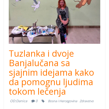
Tuzlanka i dvoje
Banjalučana sa
sjajnim idejama kako
da pomognu ljudima
tokom lečenja
OD:
Danica
0
Bosna i Hercegovina
Zdravstvo