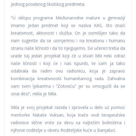
jednog posebnog školskog predmeta.
“U sklopu programa Međunarodne mature u gimnaziji
imamo jedan predmet koji se naziva KAS, što znači
kreativnost, aktivnost i služba. On je osmišljen tako da
nam sugeriše da se usmjerimo i na kreativnu i humanu
stranu naše ličnosti i da to njegujemo. Svi učenici treba da
urade taj jedan projekat koji će u stvari bitii neki odraz
naše ličnosti i koji će i nas ispuniti, te sam ja tako
odabrala da radim ovu radionicu, koja je zapravo
kombinacija kreativnostii humanitarnog rada. Zahvalna
sam svim ljekarima i “Zotoviću” jer su omogućili da se
onai desi”, rekla je Mila.
Mila je svoj projekat razvila i sprovela u delo uz pomoć
mentorke Nataše Vuksan, koja inače vodi terapeutske
radionice slične vrste za decu sa najtežim bolestima i
njihove roditelje u okviru Roditeljske kuće u Banjaluci.