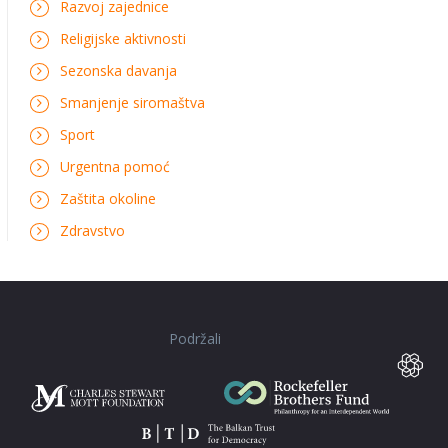
Razvoj zajednice
Religijske aktivnosti
Sezonska davanja
Smanjenje siromaštva
Sport
Urgentna pomoć
Zaštita okoline
Zdravstvo
Podržali