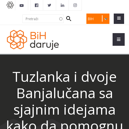
Search
Pretraži
BIH
form
Tuzlanka i dvoje
Banjalučana sa
sjajnim idejama
kako da pomognu