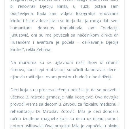
bi renovirali Dječiju kliniku u Tuzli, ostala sam
oduševljena. Kada sam vidjela fotografije renovirane
klinike i čiste zidove javila se ideja da i ja mogu dati svoj
humanitarni doprinos. Kontaktirala sam Fondaciju
Junuzović, oni su me povezali sa načelnikom klinike dr.
Husarićem i avantura je počela – oslikavanje Dječije
klinike!”, rekla Zehrina.
Na muralima su se uglavnom našli likovi iz crtanih
filmova, kao i lepi motivi koji su učinili da boravak dece i
njihovih roditelja u ovom prostoru bude što bezbrižniji.
Deci koja su u procesu lečenja odlučila je da se posveti i
učenica 3. razreda gimnazije Mila Kosojević. Ova devojka
provodi vreme sa decom u Zavodu za fizikalnu medicinu i
rehabilitaciju Dr Miroslav Zotović. Mila je deci donosila
ručno izrađene magnete koje su deca uz njenu pomoć
potom oslikavala. Ovaj projekat Mila je započela u okviru