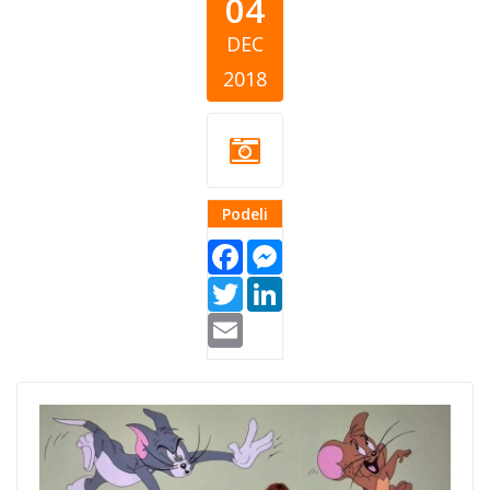
04
DEC
2018
Podeli
Facebook
Messenger
Twitter
LinkedIn
Email
zehrina karic.jpg