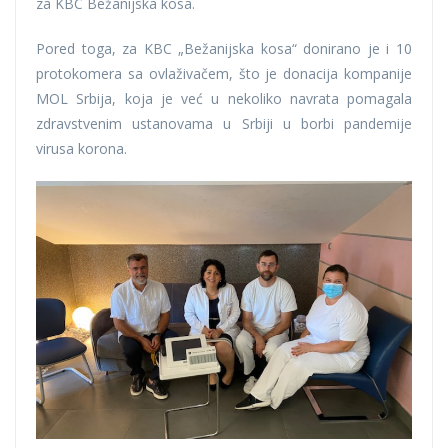
za KBC Bežanijska kosa.
Pored toga, za KBC „Bežanijska kosa“ donirano je i 10
protokomera sa ovlaživačem, što je donacija kompanije
MOL Srbija, koja je već u nekoliko navrata pomagala
zdravstvenim ustanovama u Srbiji u borbi pandemije
virusa korona.