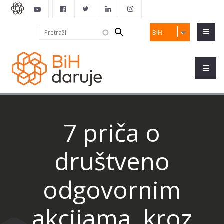
Search
Pretraži
BIH
form
7 priča o
društveno
odgovornim
akcijama, kroz