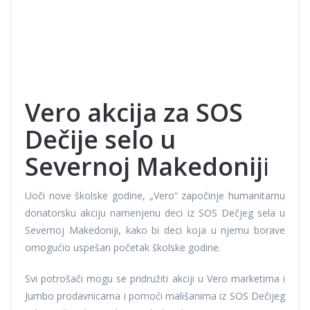
Vero akcija za SOS
Dečije selo u
Severnoj Makedonij
i
Uoči nove školske godine, „Vero“ započinje humanitarnu
donatorsku akciju namenjenu deci iz SOS Dečjeg sela u
Severnoj Makedoniji, kako bi deci koja u njemu borave
omogućio uspešan početak školske godine.
Svi potrošači mogu se pridružiti akciji u Vero marketima i
Jumbo prodavnicama i pomoći mališanima iz SOS Dečijeg