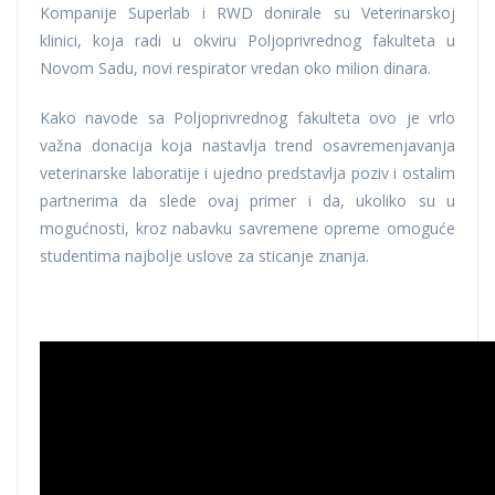
Kompanije Superlab i RWD donirale su Veterinarskoj
klinici, koja radi u okviru Poljoprivrednog fakulteta u
Novom Sadu, novi respirator vredan oko milion dinara.
Kako navode sa Poljoprivrednog fakulteta ovo je vrlo
važna donacija koja nastavlja trend osavremenjavanja
veterinarske laboratije i ujedno predstavlja poziv i ostalim
partnerima da slede ovaj primer i da, ukoliko su u
mogućnosti, kroz nabavku savremene opreme omoguće
studentima najbolje uslove za sticanje znanja.