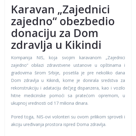
Karavan „Zajednici
zajedno“ obezbedio
donaciju za Dom
zdravlja u Kikindi
Kompanija NIS, koja svojim karavanom „Zajednici
zajedno“ obilazi zdravstvene ustanove u opštinama i
gradovima širom Srbije, posetila je pre nekoliko dana
Dom zdravlja u Kikindi, kome je donirala sredstva za
rekonstrukciju i adataciju dečjeg dispanzera, kao i vozilo
hitne medicinske pomoći sa pratećom opremom, u
ukupnoj vrednosti od 17 miliona dinara.
Pored toga, NIS-ovi volonteri su ovom prilikom sproveli i
akciju uređivanja prostora ispred Doma zdravlja.