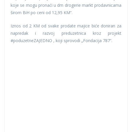
koje se mogu pronaći u dm drogerie markt prodavnicama
širom BiH po ceni od 12,95 KM“.
Iznos od 2 KM od svake prodate majice biće doniran za
napredak i razvoj preduzetnica kroz projekt
#poduzetneZAJEDNO , koji sprovodi „Fondacija 787“.