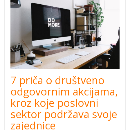
drustveno-
odgovorne-
akcije.jpg
7 priča o društveno
odgovornim akcijama,
kroz koje poslovni
sektor podržava svoje
zajednice