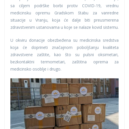
sa ciljem podrške borbi protiv COVID-19, vrednu
medicinsku opremu Gradskom štabu za vanredne
situacije u Vranju, koja će dalje biti preusmerena
zdravstvenim ustanovama u koje se nalaze kovid sistemu.
U okviru donacije obezbeđena su medicinska sredstva
koja će doprineti značajnom poboljšanju kvaliteta
zdravstvene zaštite, kao što su pulsni oksimetari,
bezkontaktni termometari, zaštitna oprema za
medicinsko osoblje i drugo.