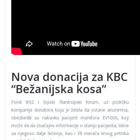
Nova donacija za KBC
“Bežanijska kosa”
Fond B92 i Srpski filantropski forum, uz podršku
kompanije donatora koja je želela da ostane anonimna,
obezbedili su nabavku pacijent monitora EV1000, koji
može da da značajne informacije o stanju pacijenta, bitne
za njegovo dalje lečenje, kao i 38 merača krvog pritiska