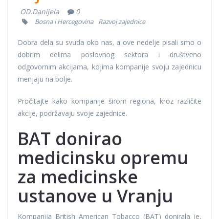
OD:
Danijela
0
Bosna i Hercegovina
Razvoj zajednice
Dobra dela su svuda oko nas, a ove nedelje pisali smo o
dobrim delima poslovnog sektora i društveno
odgovornim akcijama, kojima kompanije svoju zajednicu
menjaju na bolje.
Pročitajte kako kompanije širom regiona, kroz različite
akcije, podržavaju svoje zajednice.
BAT donirao
medicinsku opremu
za medicinske
ustanove u Vranju
Kompanija British American Tobacco (BAT) donirala je,