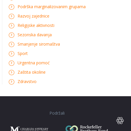
Podrška marginalizovanim grupama
Razvoj zajednice
Religijske aktivnosti
Sezonska davanja
Smanjenje siromaštva
Sport
Urgentna pomoć
Zaštita okoline
Zdravstvo
Podržali