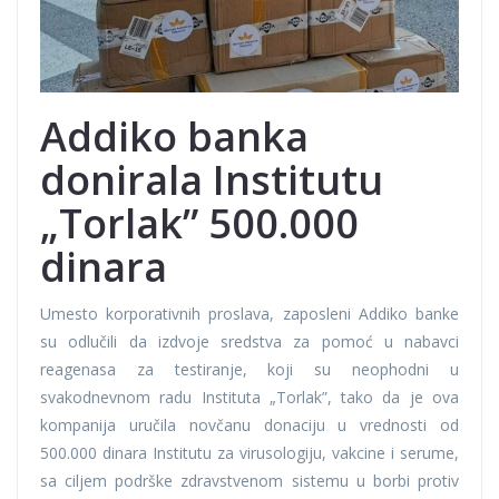
Addiko banka
donirala Institutu
„Torlak” 500.000
dinara
Umesto korporativnih proslava, zaposleni Addiko banke
su odlučili da izdvoje sredstva za pomoć u nabavci
reagenasa za testiranje, koji su neophodni u
svakodnevnom radu Instituta „Torlak”, tako da je ova
kompanija uručila novčanu donaciju u vrednosti od
500.000 dinara Institutu za virusologiju, vakcine i serume,
sa ciljem podrške zdravstvenom sistemu u borbi protiv