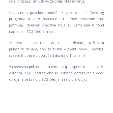
sela, pružajući im uslove za bolje obrazovanje.
Kupovinom posebno obeleženih proizvoda iz školskog
programa u Vero marketima i Jumbo prodavnicama,
potrošači doniraju sredstva koja su usmerena u fond
namenjen SOS Dečijem selu.
Za svaki kupljeni ranac doniraju 30 denara, za školski
pribor 10 denara, dok za svaku kupljenu olovku, olovku,
svesku ili bojanku potrošači doniraju 1 denar. S
va sredstva prikupljena u ovoj akciji, koja će trajati do 15.
oktobra, biće upotrebljena za potrebe obrazovanja dece
o kojima se brinu u SOS Dečijem selu u Skoplju.