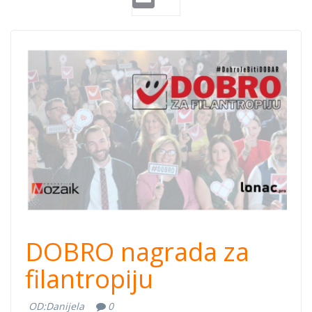
dobro-
nagrada.png
DOBRO nagrada za
filantropiju
OD:
Danijela
0