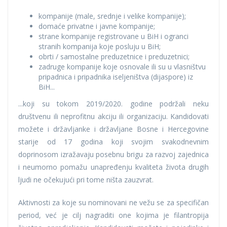
kompanije (male, srednje i velike kompanije);
domaće privatne i javne kompanije;
strane kompanije registrovane u BiH i ogranci
stranih kompanija koje posluju u BiH;
obrti / samostalne preduzetnice i preduzetnici;
zadruge kompanije koje osnovale ili su u vlasništvu
pripadnica i pripadnika iseljeništva (dijaspore) iz
BiH...
...koji su tokom 2019/2020. godine podržali neku
društvenu ili neprofitnu akciju ili organizaciju. Kandidovati
možete i državljanke i državljane Bosne i Hercegovine
starije od 17 godina koji svojim svakodnevnim
doprinosom izražavaju posebnu brigu za razvoj zajednica
i neumorno pomažu unapređenju kvaliteta života drugih
ljudi ne očekujući pri tome ništa zauzvrat.
Aktivnosti za koje su nominovani ne vežu se za specifičan
period, već je cilj nagraditi one kojima je filantropija