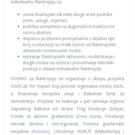
individualnu filantropiju su:
visina finansijske i/ili neke druge vrste podrške
(robe, usluge, vrijeme);
podrška usmjerena na dugoročni ili kratkoročni
razvoj društva;
doprinos pozitivnim promjenama u društvu npr.
broj osoba koje su imale koristi od filantropskih
aktivnosti nominovane osobe;
iniciranje filantropskih aktivnosti i mobiliziranje i
drugih osoba na učešće i preuzimanje liderskih
pozicija u oblasti individualne filantropije.
DOBRO za filantropiju se organizuje u sklopu projekta
SIGN Up for Impact koji provodi regionalna mreža SIGN,
a finansiraju Evropska unija i Balkanski fond za
demokratiju. Projekat se realizuje u pet zemalja regiona
Zapadnog Balkana od strane Trag fondacije (Srbija),
Fonda za aktivno građanstvo (Crna Gora), Fondacije
Mozaik (Bosna i Hercegovina), Foruma građanskih
inicijativa (Kosovo), Udruženja HORUS (Makedonija) i