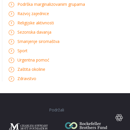
Podrška marginalizovanim grupama
Razvoj zajednice
Religijske aktivnosti
Sezonska davanja
Smanjenje siromaštva
Sport
Urgentna pomoć
Zaštita okoline
Zdravstvo
Podržali