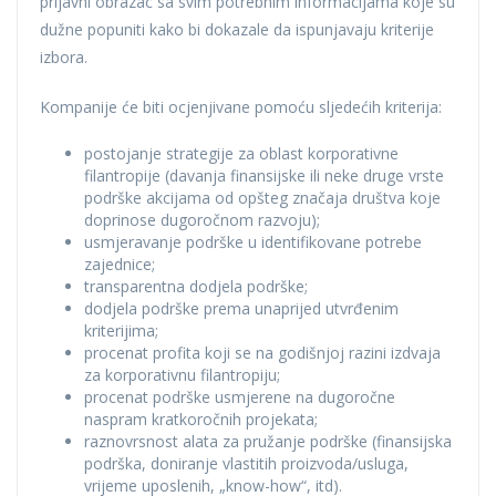
prijavni obrazac sa svim potrebnim informacijama koje su
dužne popuniti kako bi dokazale da ispunjavaju kriterije
izbora.
Kompanije će biti ocjenjivane pomoću sljedećih kriterija:
postojanje strategije za oblast korporativne
filantropije (davanja finansijske ili neke druge vrste
podrške akcijama od opšteg značaja društva koje
doprinose dugoročnom razvoju);
usmjeravanje podrške u identifikovane potrebe
zajednice;
transparentna dodjela podrške;
dodjela podrške prema unaprijed utvrđenim
kriterijima;
procenat profita koji se na godišnjoj razini izdvaja
za korporativnu filantropiju;
procenat podrške usmjerene na dugoročne
naspram kratkoročnih projekata;
raznovrsnost alata za pružanje podrške (finansijska
podrška, doniranje vlastitih proizvoda/usluga,
vrijeme uposlenih, „know-how“, itd).