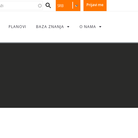
earch
i
Prijavi me
SRB
orm
PLANOVI
BAZA ZNANJA
O NAMA