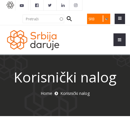
Search
Pretraži
SRB
form
Korisnički nalog
Home
Korisnički nalog