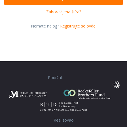
Zaboravljena šifra?
Nemate nalog?
Registrujte se ovde.
Podržali
Realizovao