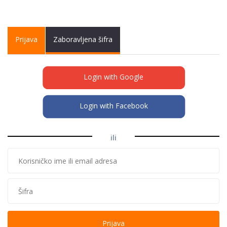
Primary tabs
Prijava
(active
Zaboravljena šifra
tab)
Login with Google
Login with Facebook
ili