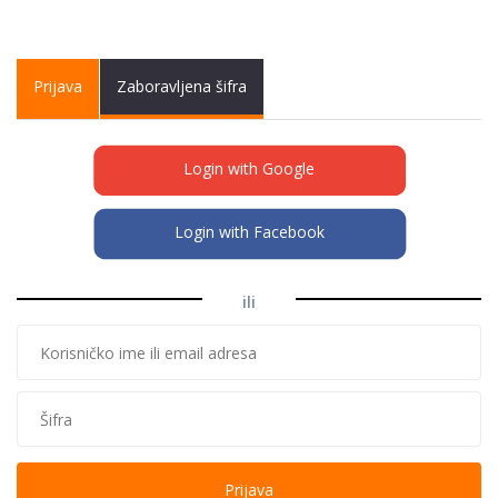
Primary tabs
Prijava
(active
Zaboravljena šifra
tab)
Login with Google
Login with Facebook
ili