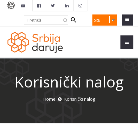
Search
Pretraži
SRB
form
Korisnički nalog
Home
Korisnički nalog