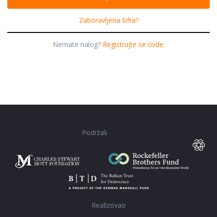
Zaboravljena šifra?
Nemate nalog?
Registrujte se ovde.
Podržali
Realizovao