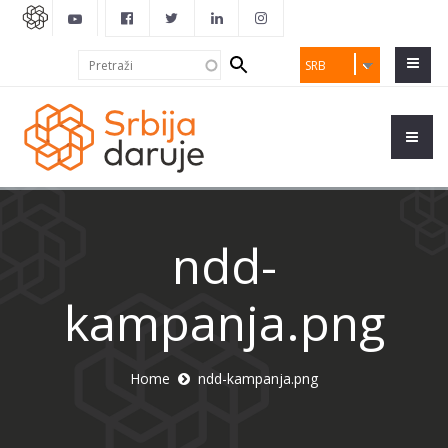
Search
Pretraži
SRB
form
ndd-
kampanja.png
Home
ndd-kampanja.png